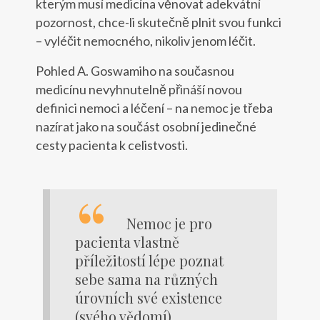
kterým musí medicína věnovat adekvátní
pozornost, chce-li skutečně plnit svou funkci
– vyléčit nemocného, nikoliv jenom léčit.
Pohled A. Goswamiho na současnou
medicínu nevyhnutelně přináší novou
definici nemoci a léčení – na nemoc je třeba
nazírat jako na součást osobní jedinečné
cesty pacienta k celistvosti.
Nemoc je pro
pacienta vlastně
příležitostí lépe poznat
sebe sama na různých
úrovních své existence
(svého vědomí).