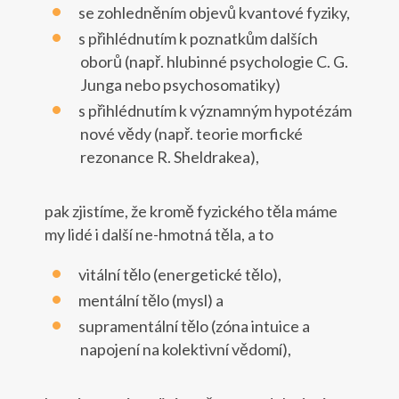
se zohledněním objevů kvantové fyziky,
s přihlédnutím k poznatkům dalších
oborů (např. hlubinné psychologie C. G.
Junga nebo psychosomatiky)
s přihlédnutím k významným hypotézám
nové vědy (např. teorie morfické
rezonance R. Sheldrakea),
pak zjistíme, že kromě fyzického těla máme
my lidé i další ne-hmotná těla, a to
vitální tělo (energetické tělo),
mentální tělo (mysl) a
supramentální tělo (zóna intuice a
napojení na kolektivní vědomí),