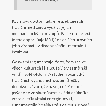
Kvantový doktor nadále respektuje roli
tradiční medicíny a využívá jejích
mechanistických přístupů. Pacienta ale léčí
(nebo doporučuje léčit) i na dalších úrovních
jeho vědomí – v dimenzi vitální, mentální i
intuitivní.
Goswami argumentuje, že to, čemu se ve
všech kulturách říká „duše“, je vlastně náš
vnitřní svět vědomí. A studiem poznatků
tradičních východních systémů léčby
dospívá k závěru, že naše „duše“ neboli
psýché se ve skutečnosti skládá z několika
vrstev – těla vitální energie, mysli,
supramentálního těla a těla celosti (úroveň