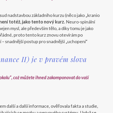
dosud nadstavbou základního kurzu (něco jako „kranio
ení totéž, jako tento nový kurz.
Neuro-spinální
jen mysl, ale především tělo, a díky tomu je jako
ádné, proto tento kurz znovu otevírám po
 – snadnější postup pro snadnější „uchopení“
onance II) je v pravém slova
otokolu“, což můžete ihned zakomponovat do vaší
m další a další informace, ověřovala fakta a studie,
 týkajících se mozku a nervového systému. I když se