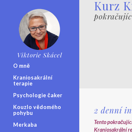
Kurz K
pokračujíc
Viktorie Skácel
O mně
Kraniosakrální
terapie
Psychologie čaker
Kouzlo vědomého
2 denní i
pohybu
Tento pokračující
Merkaba
Kraniosakrální re