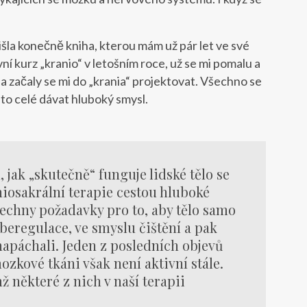
řišla konečně kniha, kterou mám už pár let ve své
vní kurz „kranio“ v letošním roce, už se mi pomalu a
 a začaly se mi do „krania“ projektovat. Všechno se
 to celé dávat hluboký smysl.
jak „skutečně“ funguje lidské tělo se
niosakrální terapie cestou hluboké
šechny požadavky pro to, aby tělo samo
eregulace, ve smyslu čištění a pak
 napáchali. Jeden z posledních objevů
zkové tkáni však není aktivní stále.
 některé z nich v naší terapii