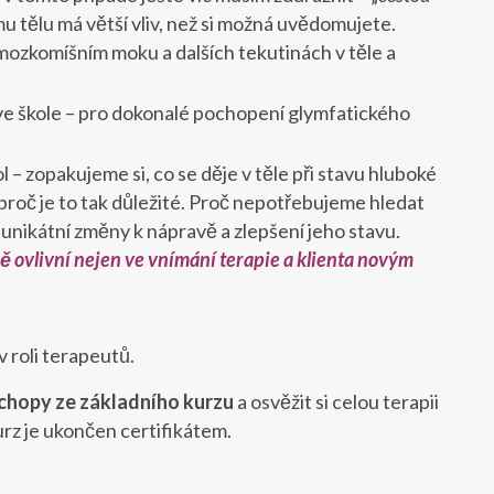
mu tělu má větší vliv, než si možná uvědomujete.
ozkomíšním moku a dalších tekutinách v těle a
í ve škole – pro dokonalé pochopení glymfatického
l – zopakujeme si, co se děje v těle při stavu hluboké
 proč je to tak důležité. Proč nepotřebujeme hledat
 unikátní změny k nápravě a zlepšení jeho stavu.
ně ovlivní nejen ve vnímání terapie a klienta novým
 v roli terapeutů.
úchopy ze základního kurzu
a osvěžit si celou terapii
rz je ukončen certifikátem.