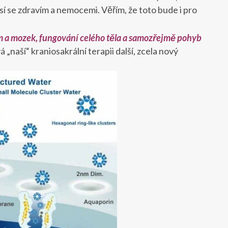
sí se zdravím a nemocemi. Věřím, že toto bude i pro
m a mozek, fungování celého těla a samozřejmě pohyb
„naší“ kraniosakrální terapii další, zcela nový