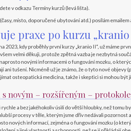
dete v odkazu Termíny kurzů (levá lišta).
asy, místo, doporučené ubytování atd.) posílám emailem a
uje praxe po kurzu „kranio 
a 2023, kdy proběhly první kurzy „kranio II“, už máme první
ní všem velmi děkuji, protože zpětná vazba je nezbytná součás
 s naprosto novými informacemi o fungování mozku, o kterých
jí ani tušení. Nicméně už je známo, že o tyto nové objevy (
jímat osteopatická medicína, takže i skeptici si mohou být j
ii s novým – rozšířeným – protokol
 rychle a bez jakéhokoliv úsilí do větší hloubky, než tomu by
hlubší procesy v těle, kterým jsme dřív nedávali pozornost a
to nových informací, zejména o fungování mozku (o kterých 
 složení a jiné vlastnosti a schopnosti, než se jí přikládají 