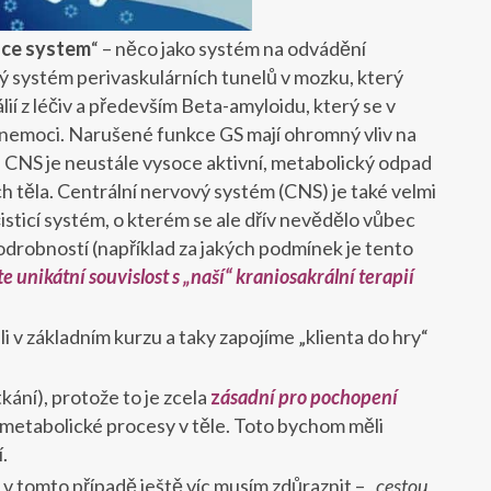
nce system
“ – něco jako systém na odvádění
ý systém perivaskulárních tunelů v mozku, který
í z léčiv a především Beta-amyloidu, který se v
 nemoci. Narušené funkce GS mají ohromný vliv na
CNS je neustále vysoce aktivní, metabolický odpad
h těla. Centrální nervový systém (CNS) je také velmi
 čisticí systém, o kterém se ale dřív nevědělo vůbec
podrobností (například za jakých podmínek je tento
te
unikátní souvislost s „naší“ kraniosakrální terapií
li v základním kurzu a taky zapojíme „klienta do hry“
kání), protože to je zcela
z
á
sadní pro pochopení
 metabolické procesy v těle. Toto bychom měli
.
 – v tomto případě ještě víc musím zdůraznit – „
cestou