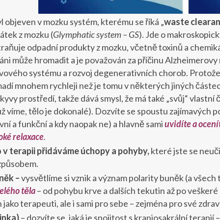
 objeven v mozku systém, kterému se říká „
waste cleara
átek z mozku (
Glymphatic system – GS
). Jde o makroskopick
raňuje odpadní produkty z mozku, včetně toxinů a chemikáli
ni může hromadit a je považován za příčinu Alzheimerovy
ového systému a rozvoj degenerativních chorob. Protože 
adí mnohem rychleji než je tomu v některých jiných částec
ýkyvy prostředí, takže dává smysl, že má také „svůj“ vlastní
k už víme, tělo je dokonalé). Dozvíte se spoustu zajímavých 
vní a funkční a kdy naopak ne) a hlavně sami
uvidíte a ocení
oké relaxace
.
 v terapii přidáváme úchopy a pohyby,
které jste se neuči
způsobem.
uněk –
vysvětlíme si vznik a význam polarity buněk (a všech t
elého těla
– od pohybu krve a dalších tekutin až po veškeré
 jako terapeuti, ale i sami pro sebe – zejména pro své zdraví
šinka)
– dozvíte se, jaká je spojitost s kraniosakrální terapií