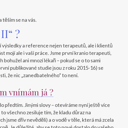
 těším se na vás.
II“ ?
 výsledky a reference nejen terapeutů, ale i klientů
t mojí ale i vaší práce. Jsme první kranio terapeuti,
 bohužel ani mnozí lékaři – pokud se o to sami
první publikované studie jsou z roku 2015-16) se
isti, že nic „zanedbatelného“ to není.
em vnímám já ?
lo předtím. Jinými slovy – otevíráme nyní ještě více
 to všechno zesiluje tím, že kladu důraz na
jsme dřív nevěděli) a o vodě v těle, která má zcela
obecně. Je důležité, aby se toto nové dostalo do vašeho