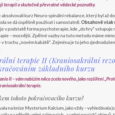
voji terapii o skutečně převratné vědecké poznatky.
te absolvovali kurz Neuro-spinální rebalance, který byl až 
etoda se dá úspěšně používat i samostatně.
Obsahově však n
je v podstatě forma psychoterapie, kde „do hry“ vstupuje ne
apie – mocnější. Zpětné vazby na tuto metodu máme mimoř
 v trochu „novém kabátě“. Zejména je to jeho zjednodušení
.
ální terapie II (Kraniosakrální rez
kračováním základního kurzu
anio II – vám nabízím něco zcela nového, jako rozšíření „Pr
raniosakrální terapie.
ikem tohoto pokračovacího kurzu?
ala na knize Mysterium Kalcium, jako vždy – vyhledávala jse
razila na několik velmi zajímavých „a velmi nových“ objevů,