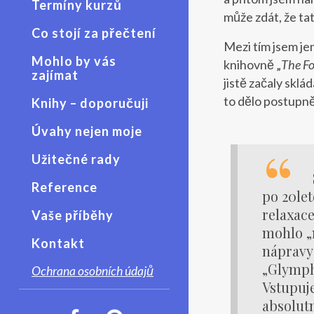
Termíny kurzů
může zdát, že ta
Co stojí za přečtení
Mezi tím jsem je
Mohlo by vás
knihovně „
The Fo
zajímat
jistě začaly sklá
to dělo postupně
Knihy – doporučuji
Úvahy nejen moje
Užitečné rady
Reference
po 20let
relaxace
Vaše příběhy
mohlo „
Kontakt
nápravy 
„Glympha
Ochrana osobních údajů
Vstupuje
absolut