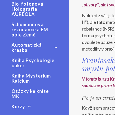
Bio-fotonová
„obzory“, ale i s
Holografie
AUREOLA
Někteří z vás js
II“), ale tato m
Schumannova
rebalance (NSR) 
rezonance a EM
pole Země
forma psychoter
dvouleté pauze –
Automatická
metodiky v praxi
kresba
Kraniosakr
Kniha Psychologie
čaker
smyslu po
Kniha Mysterium
V tomto kurzu Kr
Kalcium
současné praxe k
Otázky ke knize
MK
Co je za vzn
Kurzy
Když jsem pracov
a přitom jsem na