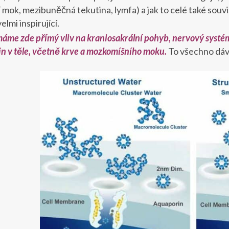
mok, mezibuněčná tekutina, lymfa) a jak to celé také souvi
elmi inspirující.
áme zde přímý vliv na kraniosakrální pohyb, nervový systé
in v těle, včetně krve a mozkomíšního moku.
To všechno dává 