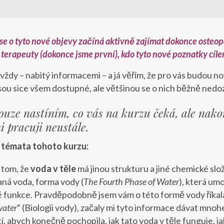
e se o tyto nové objevy začíná aktivně zajímat dokonce oste
terapeuty (dokonce jsme první), kdo tyto nové poznatky cíle
vždy – nabitý informacemi – a já věřím, že pro vás budou no
jsou sice všem dostupné, ale většinou se o nich běžně ned
uze nastíním, co vás na kurzu čeká, ale nako
 pracuji neustále.
í témata tohoto kurzu:
o tom, že
voda v těle
má jinou strukturu a jiné chemické slož
ná voda, forma vody (
The Fourth Phase of Water
), která um
é funkce. Pravděpodobně jsem vám o této formě vody říkala u
water
“ (Biologii vody), začaly mi tyto informace dávat mnoh
, abych konečně pochopila, jak tato voda v těle funguje, jak 