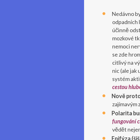
Nedávno byl
odpadních l
účinně odst
mozkové tká
nemoci nerv
se zde hrom
citlivý na v
nic (ale ja
systém akti
cestou hlub
Nově proto
zajímavým 
Polarita b
fungování c
vědět nejen
Epifýza (ši