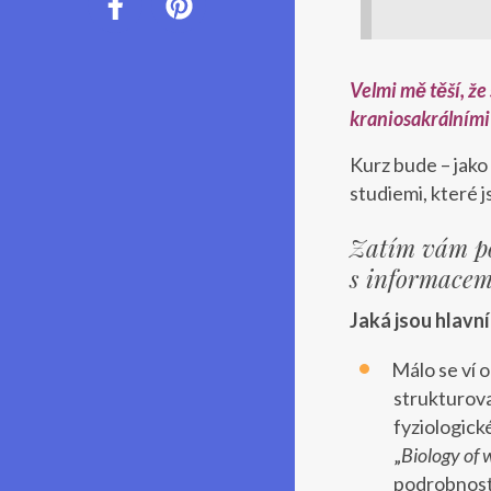
Velmi mě těší, ž
kraniosakrálními 
Kurz bude – jako 
studiemi, které 
Zatím vám po
s informacemi
Jaká jsou hlavn
Málo se ví 
strukturova
fyziologick
„
Biology of 
podrobností