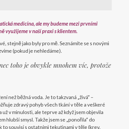
opatická medicína, ale my budeme mezi prvními
ně využijeme v naší praxi s klientem.
vé, stejně jako byly pro mě. Seznámíte se s novými
ozvíme (pokud je nehledáme).
nec toho je obvykle mnohem víc, protože
ení než běžná voda. Je to takzvaná „živá“ –
ožňuje zdravý pohyb všech tkání v těle a veškeré
ž v minulosti, ale teprve až když jsem objevila
em hlubší smysl. Takže jsem se „ponořila“ do
to souvisí s ostatními tekutinami v těle (krev,