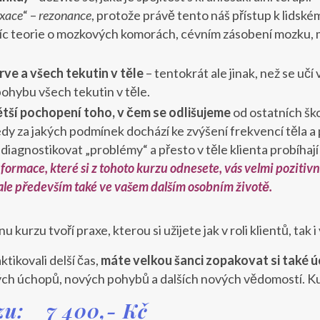
axace
“ –
rezonance
, protože právě tento náš přístup k lidské
c teorie o mozkových komorách, cévním zásobení mozku, m
rve a všech tekutin v těle
– tentokrát ale jinak, než se uč
ohybu všech tekutin v těle.
ětší pochopení toho, v čem se odlišujeme
od ostatních ško
edy za jakých podmínek dochází ke zvýšení frekvencí těla a
 diagnostikovat „problémy“ a přesto v těle klienta probíhají
formace, které si z tohoto kurzu odnesete, vás velmi pozitiv
le především také ve vašem dalším osobním životě.
u kurzu tvoří praxe, kterou si užijete jak v roli klientů, tak i
tikovali delší čas,
máte velkou šanci zopakovat si také 
ých úchopů, nových pohybů a dalších nových vědomostí. Ku
zu: 7 400,- Kč