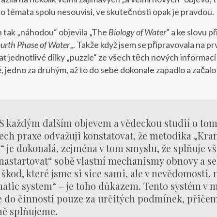
to témata spolu nesouvisí, ve skutečnosti opak je pravdou.
n tak „náhodou“ objevila „The
Biology of Water
“ a ke slovu p
urth Phase of Water
„. Takže když jsem se připravovala na pr
dat jednotlivé dílky „puzzle“ ze všech těch nových informací
, jedno za druhým, až to do sebe dokonale zapadlo a začalo
S každým dalším objevem a vědeckou studií o tom, 
ech praxe odvažuji konstatovat, že metodika „Kra
“ je dokonalá, zejména v tom smyslu, že splňuje v
nastartovat“ sobě vlastní mechanismy obnovy a seb
škod, které jsme si sice sami, ale v nevědomosti,
tic system“ – je toho důkazem. Tento systém v mo
 do činnosti pouze za určitých podmínek, přičemž
ně splňujeme.