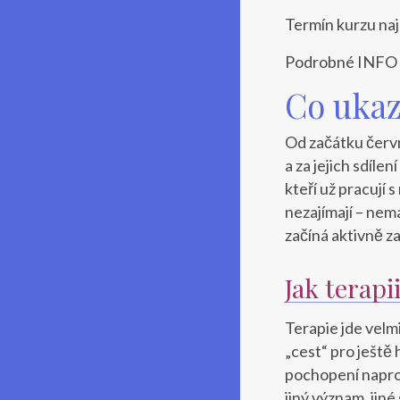
Termín kurzu naj
Podrobné INFO (č
Co ukaz
Od začátku červn
a za jejich sdíle
kteří už pracují
nezajímají – nema
začíná aktivně za
Jak terap
Terapie jde velmi
„cest“ pro ještě 
pochopení napros
jiný význam, jiné