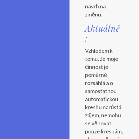
návrh na
změnu.
Aktuálně
:
Vzhledem k
tomu, že moje
činnost je
poměrně
rozsáhlá a o
samostatnou
automatickou
kresbu narůstá
zájem, nemohu
se věnovat
pouze kresbám,