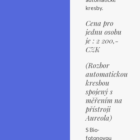
kresby.
Cena pro
jednu osobu
je : 2 200,-
CZK
(Rozbor
automatickou
kresbou
spojený s
měřením na
přístroji
Aureola)
S Bio-
fotonovou