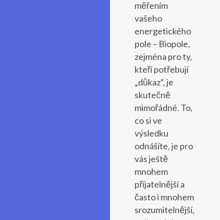
měřením
vašeho
energetického
pole – Biopole,
zejména pro ty,
kteří potřebují
„důkaz“, je
skutečně
mimořádné. To,
co si ve
výsledku
odnášíte, je pro
vás ještě
mnohem
přijatelnější a
často i mnohem
srozumitelnější,