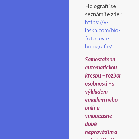
Holografií se
seznámíte zde :
https://v-
laska.com/bio-
fotonova-
holografie/
Samostatnou
automatickou
kresbu – rozbor
osobnosti – s
výkladem
emailem nebo
online
vmoučasné
době
neprovádím a