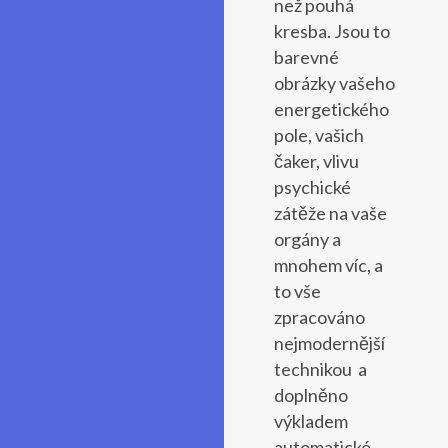
než pouhá
kresba. Jsou to
barevné
obrázky vašeho
energetického
pole, vašich
čaker, vlivu
psychické
zátěže na vaše
orgány a
mnohem víc, a
to vše
zpracováno
nejmodernější
technikou a
doplněno
výkladem
automatické