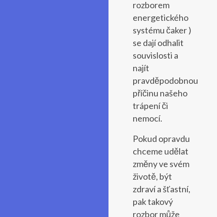
rozborem
energetického
systému čaker )
se dají odhalit
souvislosti a
najít
pravděpodobnou
příčinu našeho
trápení či
nemocí.
Pokud opravdu
chceme udělat
změny ve svém
životě, být
zdraví a šťastní,
pak takový
rozbor může