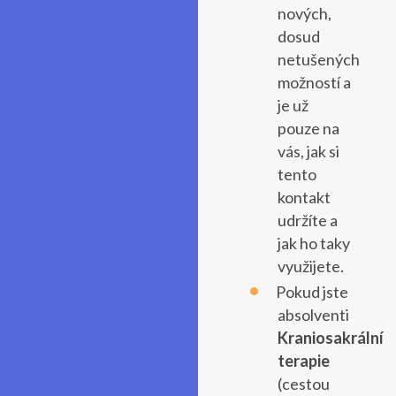
nových,
dosud
netušených
možností a
je už
pouze na
vás, jak si
tento
kontakt
udržíte a
jak ho taky
využijete.
Pokud jste
absolventi
Kraniosakrální
terapie
(cestou