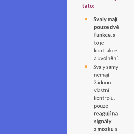
tato:
Svaly mají
pouze dvě
funkce
, a
to je
kontrakce
a uvolnění.
Svaly samy
nemají
žádnou
vlastní
kontrolu,
pouze
reagují na
signály
z mozku
a