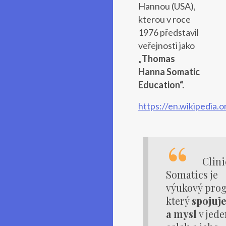
Hannou (USA),
kterou v roce
1976 představil
veřejnosti jako
„
Thomas
Hanna Somatic
Education“.
https://en.wikipedia
Clini
Somatics je
výukový pro
který
spojuje
a mysl
v jede