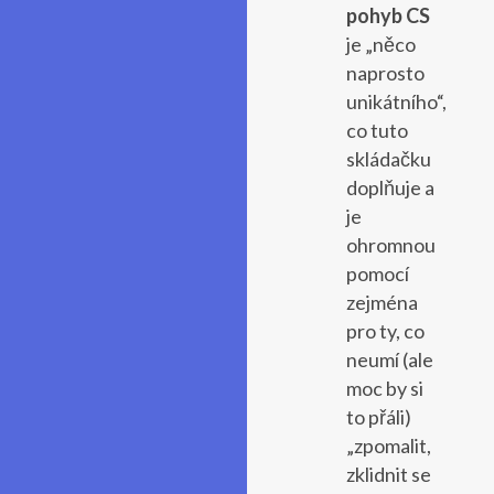
pohyb CS
je „něco
naprosto
unikátního“,
co tuto
skládačku
doplňuje a
je
ohromnou
pomocí
zejména
pro ty, co
neumí (ale
moc by si
to přáli)
„zpomalit,
zklidnit se