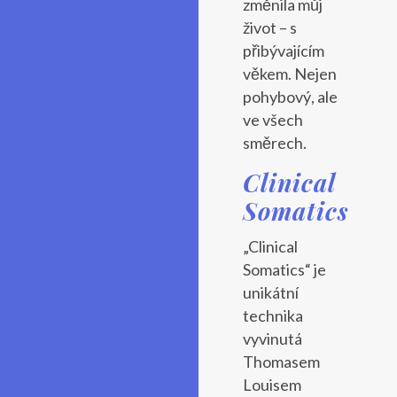
změnila můj
život – s
přibývajícím
věkem. Nejen
pohybový, ale
ve všech
směrech.
Clinical
Somatics
„Clinical
Somatics“ je
unikátní
technika
vyvinutá
Thomasem
Louisem