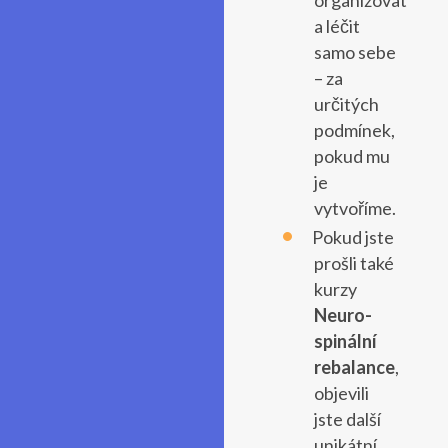
a léčit
samo sebe
– za
určitých
podmínek,
pokud mu
je
vytvoříme.
Pokud jste
prošli také
kurzy
Neuro-
spinální
rebalance
,
objevili
jste další
unikátní