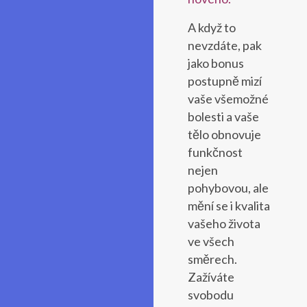
A když to
nevzdáte, pak
jako bonus
postupně mizí
vaše všemožné
bolesti a vaše
tělo obnovuje
funkčnost
nejen
pohybovou, ale
mění se i kvalita
vašeho života
ve všech
směrech.
Zažíváte
svobodu