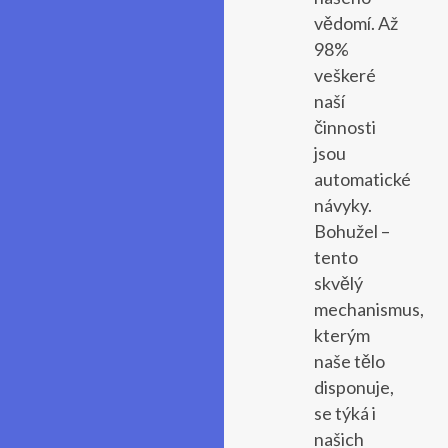
vědomí. Až
98%
veškeré
naší
činnosti
jsou
automatické
návyky.
Bohužel –
tento
skvělý
mechanismus,
kterým
naše tělo
disponuje,
se týká i
našich