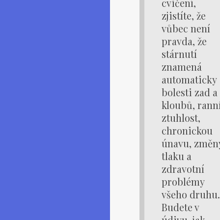
cvičení,
zjistíte, že
vůbec není
pravda, že
stárnutí
znamená
automaticky
bolesti zad a
kloubů, rann
ztuhlost,
chronickou
únavu, změn
tlaku a
zdravotní
problémy
všeho druhu.
Budete v
údivu, jak