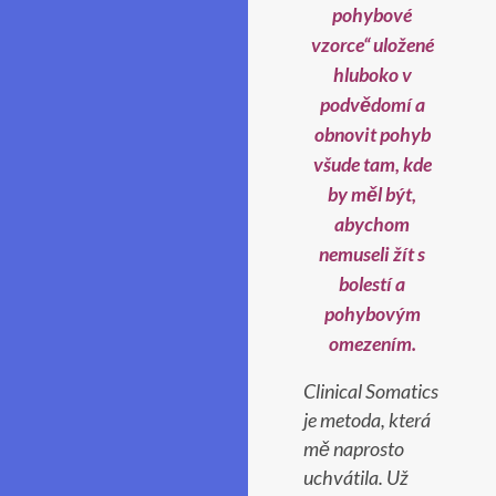
pohybové
vzorce“ uložené
hluboko v
podvědomí a
obnovit pohyb
všude tam, kde
by měl být,
abychom
nemuseli žít s
bolestí a
pohybovým
omezením.
Clinical Somatics
je metoda, která
mě naprosto
uchvátila. Už