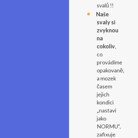
svalů !!
Naše
svaly si
zvyknou
na
cokoliv
,
co
provádíme
opakovaně,
a mozek
časem
jejich
kondici
„nastaví
jako
NORMU“,
zafixuje