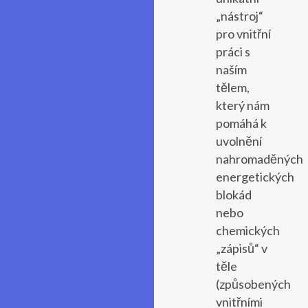
„nástroj“
pro vnitřní
práci s
naším
tělem,
který nám
pomáhá k
uvolnění
nahromaděných
energetických
blokád
nebo
chemických
„zápisů“ v
těle
(způsobených
vnitřními