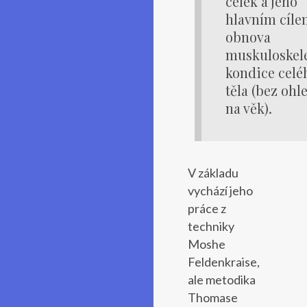
celek a jeho
hlavním cíle
obnova
muskuloskele
kondice celé
těla (bez ohl
na věk).
V základu
vychází jeho
práce z
techniky
Moshe
Feldenkraise,
ale metodika
Thomase