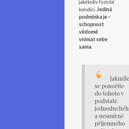
jakékoliv fyzické
kondici.
Jediná
podmínka je –
schopnost
vědomě
vnímat sebe
sama.
Jakmil
se ponoříte
do tohoto v
podstatě
jednoduchéh
a nesmírně
příjemného