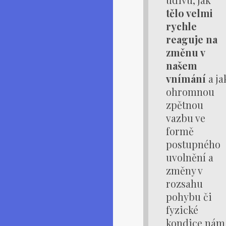
tělo velmi
rychle
reaguje na
změnu v
našem
vnímání
a ja
ohromnou
zpětnou
vazbu ve
formě
postupného
uvolnění a
změny v
rozsahu
pohybu či
fyzické
kondice nám