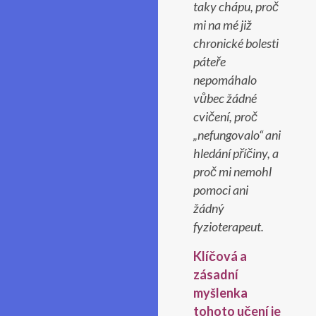
taky chápu, proč
mi na mé již
chronické bolesti
páteře
nepomáhalo
vůbec žádné
cvičení, proč
„nefungovalo“ ani
hledání příčiny, a
proč mi nemohl
pomoci ani
žádný
fyzioterapeut.
Klíčová a
zásadní
myšlenka
tohoto učení je