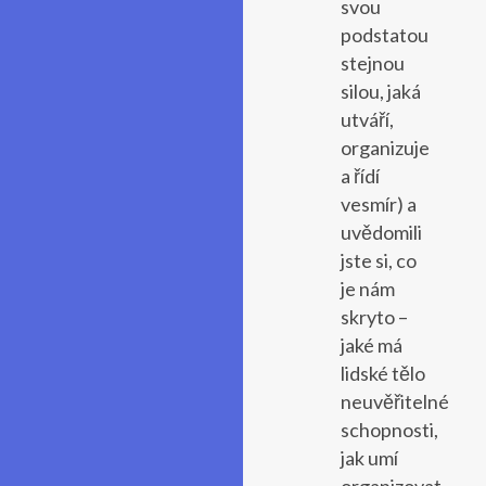
svou
podstatou
stejnou
silou, jaká
utváří,
organizuje
a řídí
vesmír) a
uvědomili
jste si, co
je nám
skryto –
jaké má
lidské tělo
neuvěřitelné
schopnosti,
jak umí
organizovat