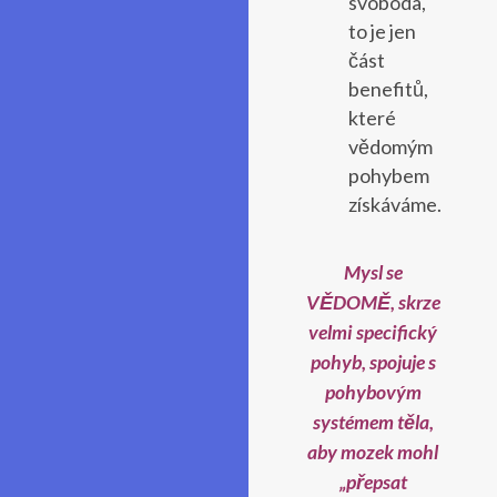
svoboda,
to je jen
část
benefitů,
které
vědomým
pohybem
získáváme.
Mysl se
VĚDOMĚ, skrze
velmi specifický
pohyb, spojuje s
pohybovým
systémem těla,
aby mozek mohl
„přepsat