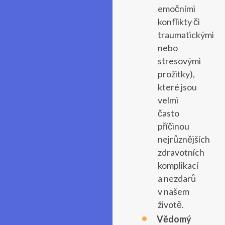
emočními
konflikty či
traumatickými
nebo
stresovými
prožitky),
které jsou
velmi
často
příčinou
nejrůznějších
zdravotních
komplikací
a nezdarů
v našem
životě.
Vědomý