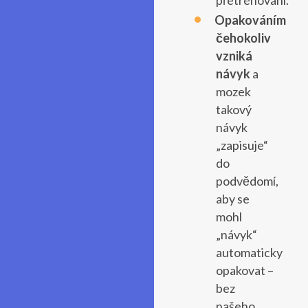
přetrénování.
Opakováním
čehokoliv
vzniká
návyk
a
mozek
takový
návyk
„zapisuje“
do
podvědomí,
aby se
mohl
„návyk“
automaticky
opakovat –
bez
našeho