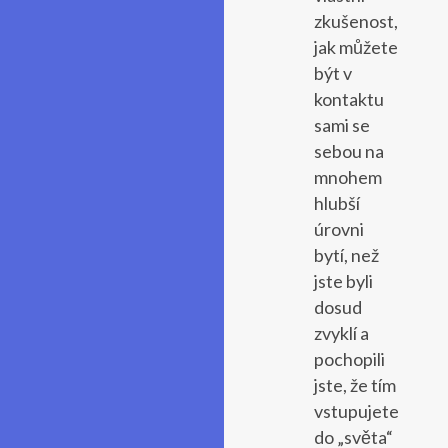
zkušenost,
jak můžete
být v
kontaktu
sami se
sebou na
mnohem
hlubší
úrovni
bytí, než
jste byli
dosud
zvyklí a
pochopili
jste, že tím
vstupujete
do „světa“