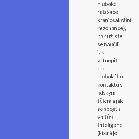
hluboké
relaxace,
kraniosakrální
rezonance),
pak už jste
se naučili,
jak
vstoupit
do
hlubokého
kontaktu s
lidským
tělem a jak
se spojit s
vnitřní
Inteligencí
(která je