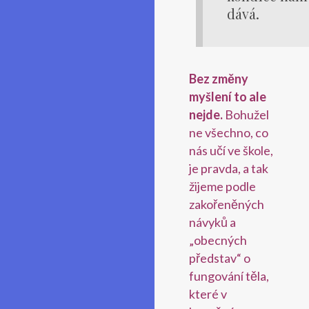
dává.
Bez změny
myšlení to ale
nejde.
Bohužel
ne všechno, co
nás učí ve škole,
je pravda, a tak
žijeme podle
zakořeněných
návyků a
„obecných
představ“ o
fungování těla,
které v