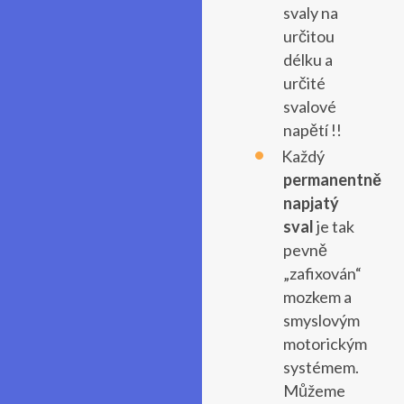
svaly na
určitou
délku a
určité
svalové
napětí !!
Každý
permanentně
napjatý
sval
je tak
pevně
„zafixován“
mozkem a
smyslovým
motorickým
systémem.
Můžeme