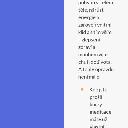
pohybu v celém
těle, nárůst
energie a
zároveň vnitřní
klid a s tím vším
– zlepšení
zdraví a
mnohem více
chuti do života.
A tohle opravdu
není málo.
Kdo jste
prošli
kurzy
meditace
,
máte už
vlastní