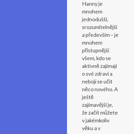
Hanny je
mnohem
jednodušší,
srozumitelnější
a především – je
mnohem
přístupnější
všem, kdo se
aktivně zajímají
o své zdraví a
nebojí se učit
něco nového. A
ještě
zajímavější je,
že začít můžete
v jakémkoliv
věku a v