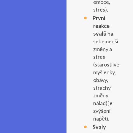
emoce,
stres).
První
reakce
svalů
na
sebemenší
změny a
stres
(starostlivé
myšlenky,
obavy,
strachy,
změny
nálad) je
zvýšení
napětí.
Svaly