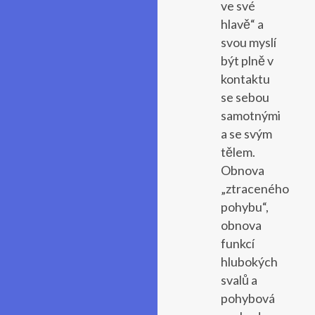
ve své
hlavě“ a
svou myslí
být plně v
kontaktu
se sebou
samotnými
a se svým
tělem.
Obnova
„ztraceného
pohybu“,
obnova
funkcí
hlubokých
svalů a
pohybová