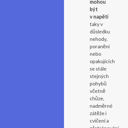
mohou
být
v napětí
taky v
důsledku
nehody,
poranění
nebo
opakujících
se stále
stejných
pohybů
včetně
chůze,
nadměrné
zátěže i
cvičení a