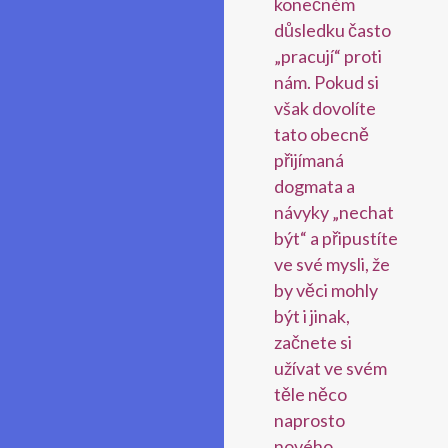
konečném
důsledku často
„pracují“ proti
nám. Pokud si
však dovolíte
tato obecně
přijímaná
dogmata a
návyky „nechat
být“ a připustíte
ve své mysli, že
by věci mohly
být i jinak,
začnete si
užívat ve svém
těle něco
naprosto
nového.