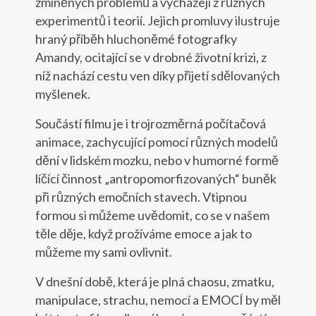
zmíněných problémů a vycházejí z různých
experimentů i teorií. Jejich promluvy ilustruje
hraný příběh hluchoněmé fotografky
Amandy, ocitající se v drobné životní krizi, z
níž nachází cestu ven díky přijetí sdělovaných
myšlenek.
Součástí filmu je i trojrozměrná počítačová
animace, zachycující pomocí různých modelů
dění v lidském mozku, nebo v humorné formě
líčící činnost „antropomorfizovaných“ buněk
při různých emočních stavech. Vtipnou
formou si můžeme uvědomit, co se v našem
těle děje, když prožíváme emoce a jak to
můžeme my sami ovlivnit.
V dnešní době, která je plná chaosu, zmatku,
manipulace, strachu, nemocí a EMOCÍ by měl