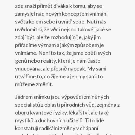
zde snaží přimět diváka k tomu, aby se
zamyslel nad novým konceptem vnímání
světa kolem sebe i uvnitř sebe. Nutí nás
uvědomit si, že věci nejsou takové, jaké se
zdají být, ale že rozhodující je, jaký jim
přiřadíme význam a jakým způsobem je
vnímáme. Není to tak, že jsme oběti svých
genů nebo reality, která je nám často
vnucována, ale přesně naopak. My sami
utváříme to, co žijeme a jen my sami to
můžeme změnit.
Jádrem snímku jsou výpovědi zmíněných
specialistů z oblasti přírodních věd, zejména z
oboru kvantové fyziky, lékařství, ale také
mystiků a duchovních učitelů. Tito lidé
konstatují radikální změny v chápaní