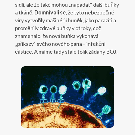
sídlí, ale že také mohou „napadat“ další buňky
a tkáně.
Domnívali se
, že tyto nebezpečné
viry vytvořily mašinérii buněk, jako paraziti a
proměnily zdravé buňky v otroky, což
znamenalo, že nová buňka vykonává
„příkazy“ svého nového pána – infekční
částice. A máme tady stále tolik žádaný BOJ.