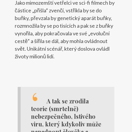
Jako mimozemští vetřelci ve sci-fi filmech by
částice „přišla“ zvenčí, vstříkla by se do
buňky, převzala by genetický aparát buňky,
rozmnožila by se po tisících a pak se z buňky
vynořila, aby pokračovala ve své „evoluční
cestě“ a šířila se dál, aby mohla ovládnout
svět. Unikátní scénář, který doslova ovládl
životy milionů lidí.
A tak se zrodila
teorie (smrtelně)
nebezpečného, lstivého
viru, který kdykoliv může
napadnout člověka a