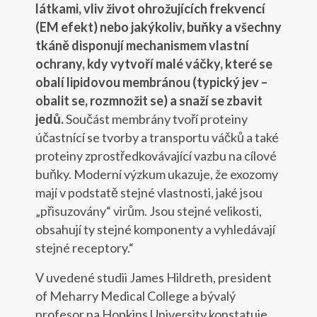
látkami, vliv život ohrožujících frekvencí
(EM efekt) nebo jakýkoliv, buňky a všechny
tkáně disponují mechanismem vlastní
ochrany, kdy vytvoří malé váčky, které se
obalí lipidovou membránou (typický jev –
obalit se, rozmnožit se) a snaží se zbavit
jedů.
Součást membrány tvoří proteiny
účastnící se tvorby a transportu váčků a také
proteiny zprostředkovávající vazbu na cílové
buňky. Moderní výzkum ukazuje, že exozomy
mají v podstatě stejné vlastnosti, jaké jsou
„přisuzovány“ virům. Jsou stejné velikosti,
obsahují ty stejné komponenty a vyhledávají
stejné receptory.“
V uvedené studii James Hildreth, president
of Meharry Medical College a bývalý
profesor na Hopkins University konstatuje,