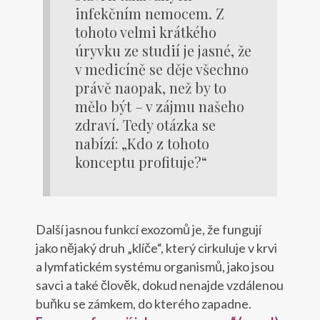
infekčním nemocem. Z
tohoto velmi krátkého
úryvku ze studií je jasné, že
v medicíně se děje všechno
právě naopak, než by to
mělo být – v zájmu našeho
zdraví. Tedy otázka se
nabízí: „Kdo z tohoto
konceptu profituje?“
Další jasnou funkcí exozomů je, že fungují
jako nějaký druh „klíče“, který cirkuluje v krvi
a lymfatickém systému organismů, jako jsou
savci a také člověk, dokud nenajde vzdálenou
buňku se zámkem, do kterého zapadne.