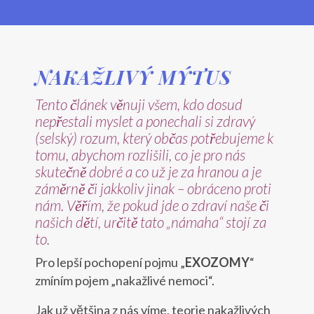
NAKAŽLIVÝ MÝTUS
Tento článek věnuji všem, kdo dosud
nepřestali myslet a ponechali si zdravý
(selský) rozum, který občas potřebujeme k
tomu, abychom rozlišili, co je pro nás
skutečně dobré a co už je za hranou a je
záměrně či jakkoliv jinak – obráceno proti
nám. Věřím, že pokud jde o zdraví naše či
našich dětí, určitě tato „námaha“ stojí za
to.
Pro lepší pochopení pojmu „
EXOZOMY
“
zmíním pojem „nakažlivé nemoci“.
Jak už většina z nás víme, teorie nakažlivých