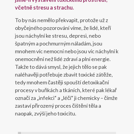
včetně stresu a strachu.
To by nás nemělo překvapit, protože už z
obyčejného pozorování víme, že lidé, kteří
jsou náchylní ke stresu, depresi, nebo
špatným a pochmurným náladám, jsou
mnohem víc nemocní nebo jsou víc náchylní k
onemocnění než lidé zdraví a plní energie.
Takže to dává smysl, že jejich tělo se pak
naléhavěji potřebuje zbavit toxické zátěže,
tedy mnohem častěji spouští detoxikační
procesy v buňkách a tkáních, které pak lékař
označí za „infekci“ a „léčí“ ji chemicky – čímže
zastaví přirozený proces čištění těla a
naopak, zvýší jeho toxicitu.