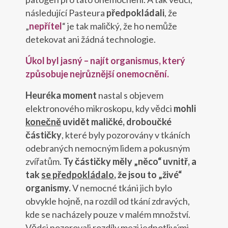
následující Pasteura
předpokládali
, že
„
nepřítel
“ je tak maličký, že ho nemůže
detekovat ani žádná technologie.
Úkol byl jasný – najít organismus, který
způsobuje nejrůznější onemocnění.
Heuréka moment
nastal s objevem
elektronového mikroskopu, kdy vědci
mohli
konečně
uvidět
maličké, droboučké
částičky
, které byly pozorovány v tkáních
odebraných nemocným lidem a pokusným
zvířatům.
Ty částičky měly „něco“ uvnitř, a
tak
se předpokládalo
, že jsou to „živé“
organismy.
V nemocné tkáni jich bylo
obvykle hojně, na rozdíl od tkání zdravých,
kde se nacházely pouze v malém množství.
Vědci pozorovali rozdíly mezi jednotlivými