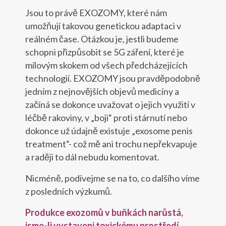
Jsou to právě EXOZOMY, které nám
umožňují takovou genetickou adaptaci v
reálném čase. Otázkou je, jestli budeme
schopni přizpůsobit se 5G záření, které je
mílovým skokem od všech předcházejících
technologií. EXOZOMY jsou pravděpodobně
jedním z nejnovějších objevů medicíny a
začíná se dokonce uvažovat o jejich využití v
léčbě rakoviny, v „boji“ proti stárnutí nebo
dokonce už údajně existuje „exosome penis
treatment“- což mě ani trochu nepřekvapuje
a raději to dál nebudu komentovat.
Nicméně, podívejme se na to, co dalšího víme
z posledních výzkumů.
Produkce exozomů v buňkách narůstá,
jsme-li vystaveni toxickému prostředí,