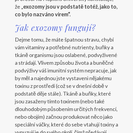
že „
exozomy jsou v podstatě totéž, jako to,
co bylo nazváno virem“.
Jak exozomy fungují?
Dejme tomu, že máte špatnou stravu, chybí
vám vitamíny a potřebné nutrienty, buňky a
tkáně organismu jsou oslabené, podvyživené
a strádají. Vlivem způsobu života a buněčné
podvýživy váš imunitní systém nepracuje, jak
by měl a najednou jste vystaveni nějakému
toxinu z prostředí (což se v dnešní době v
podstatě děje stále). Tkáně a buňky, které
jsou zasaženy tímto toxinem (nebo také
dlouhodobým působením určitých frekvencí,
nebo obojím) začnou produkovat něco jako
speciální váčky, které do sebe vtahují toxiny a
vypuzují je do svého okolí, čímž předávají