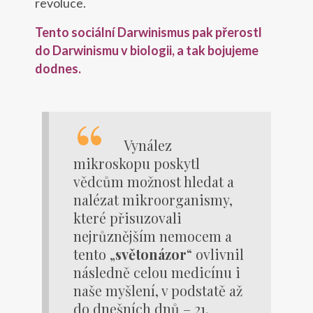
revoluce.
Tento sociální Darwinismus pak přerostl
do Darwinismu v biologii, a tak bojujeme
dodnes.
Vynález
mikroskopu poskytl
vědcům možnost hledat a
nalézat mikroorganismy,
které přisuzovali
nejrůznějším nemocem a
tento „
světonázor
“ ovlivnil
následně celou medicínu i
naše myšlení, v podstatě až
do dnešních dnů – 21.