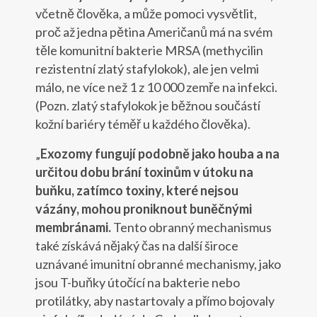
včetně člověka, a může pomoci vysvětlit,
proč až jedna pětina Američanů má na svém
těle komunitní bakterie MRSA (methycilin
rezistentní zlatý stafylokok), ale jen velmi
málo, ne více než 1 z 10 000 zemře na infekci.
(Pozn. zlatý stafylokok je běžnou součástí
kožní bariéry téměř u každého člověka).
„
Exozomy fungují podobně jako houba a na
určitou dobu brání toxinům v útoku na
buňku, zatímco toxiny, které nejsou
vázány, mohou proniknout buněčnými
membránami.
Tento obranný mechanismus
také získává nějaký čas na další široce
uznávané imunitní obranné mechanismy, jako
jsou T-buňky útočící na bakterie nebo
protilátky, aby nastartovaly a přímo bojovaly