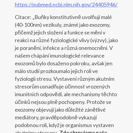
https://pubmed.ncbi.nlm.nih.gov/24405946/
Citace: „Buňky konstitutivně uvolňují malé
(40-100nm) vezikuly, známé jako exozomy,
přičemž jejich složení a funkce se mění v
reakci na různé fyziologické vlivy (výzvy), jako
je poranění, infekce a různá onemocnění. V
našem chápání imunologické relevance
exozomů bylo dosaženo pokroku, avšak jen
málo studií prozkoumalo jejich roli ve
fyziologii stresu. Vystavení různým akutním
stresorům usnadňuje účinnost vrozených
imunitních odpovědí, ale mechanismy těchto
účinků nejsou plně pochopeny. Protože se
exozomy objevují jako důležité zánětlivé
mediátory, pravděpodobně vykazují
podobnou roli, když je organismus vystaven
akutnímu stresoru.
Zde shrnujeme naše