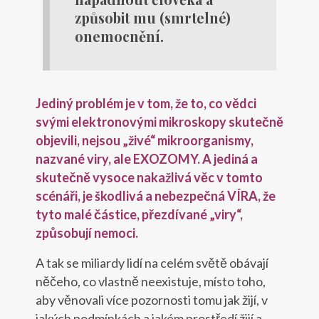
způsobit mu (smrtelné)
onemocnění.
Jediný problém je v tom, že to, co vědci
svými elektronovými mikroskopy skutečně
objevili, nejsou „živé“ mikroorganismy,
nazvané viry, ale EXOZOMY.
A jediná a
skutečně vysoce nakažlivá věc v tomto
scénáři, je škodlivá a nebezpečná VÍRA, že
tyto malé částice, přezdívané „viry“,
způsobují nemoci.
A tak se miliardy lidí na celém světě obávají
něčeho, co vlastně neexistuje, místo toho,
aby věnovali více pozornosti tomu jak žijí, v
jakých podmínkách a jakém prostředí žijí a