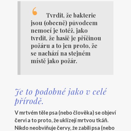
Tvrdit, že bakterie
jsou (obecně) původcem
nemocí je totéž, jako
tvrdit, že hasič je příčinou
požáru a to jen proto, že
se nachází na stejném
místě jako požár.
Je to podobné jako v celé
přírodě.
V mrtvém těle psa (nebo člověka) se objeví
červi a to proto, že uklízejí mrtvou tkáň.
Nikdo neobviňuje červy, že zabili psa (nebo