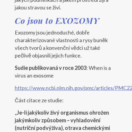
jakou stravou se živí.
Co jsou to EXOZOMY
Exozomy jsou jednoduché, dobře
charakterizované vlastnosti a rysy buněk
všech tvorů a konvenční vědci už také
pečlivě objasnili jejich funkce.
Sudie publikovaná v roce 2003
: When is a
virus an exosome
https://www.ncbi.nlm.nih.gov/pmc/articles/PMC2
Část citace ze studie:
„
Je-li jakýkoliv živý organismus ohrožen
jakýmkoliv způsobem – vyhladovění
(nutriční podvýživa), otrava chemickými