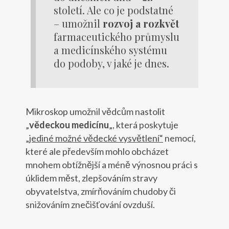
století. Ale co je podstatné
– umožnil
rozvoj a rozkvět
farmaceutického průmyslu
a medicínského systému
do podoby, v jaké je dnes.
Mikroskop umožnil vědcům nastolit
„
vědeckou medicínu
„, která poskytuje
„
jediné možné vědecké vysvětlení“
nemocí,
které ale především mohlo obcházet
mnohem obtížnější a méně výnosnou práci s
úklidem měst, zlepšováním stravy
obyvatelstva, zmírňováním chudoby či
snižováním znečišťování ovzduší.