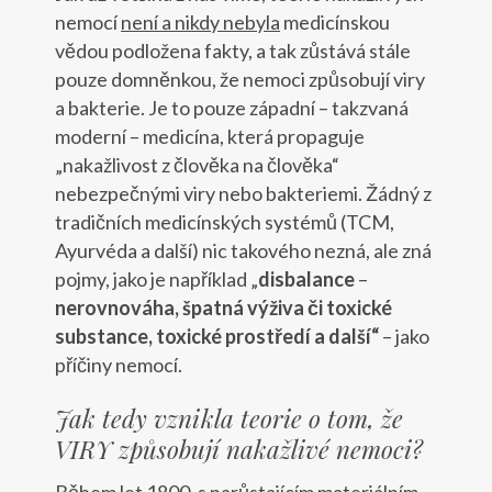
nemocí
není a nikdy nebyla
medicínskou
vědou podložena fakty, a tak zůstává stále
pouze domněnkou, že nemoci způsobují viry
a bakterie. Je to pouze západní – takzvaná
moderní – medicína, která propaguje
„nakažlivost z člověka na člověka“
nebezpečnými viry nebo bakteriemi. Žádný z
tradičních medicínských systémů (TCM,
Ayurvéda a další) nic takového nezná, ale zná
pojmy, jako je například „
disbalance
–
nerovnováha, špatná výživa či toxické
substance, toxické prostředí a další“
– jako
příčiny nemocí.
Jak tedy vznikla teorie o tom, že
VIRY způsobují nakažlivé nemoci?
Během let 1800, s narůstajícím materiálním