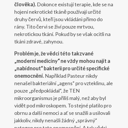
člověka).
Dokonce existují terapie, kde se na
hojení nekrotické tkáně používají určité
druhy červů, kteří jsou vkládáni přímo do
rány. Tito červi se živí pouze mrtvou,
nekrotickou tkání. Pokud by se však ocitli na
tkáni zdravé, zahynou.
Problém je, že vědci této takzvané
„moderní medicíny“ ne vždy mohou najít a
„nabídnout“ bakterii pro určité specifické
onemocnění.
Například Pasteur nikdy
nenašel bakteriální „agens“ pro vzteklinu, ale
pouze „předpokládal“, že TEN
mikroorganismus je příliš malý, než aby byl
vidět pod mikroskopem. To stejné platilo pro
obrnu a další nemoci a ať se snažili a usilovali
jakkoliv, nikdy nenašli žádný „správný“
patogen pro tato onemocnění. A tak vědci,