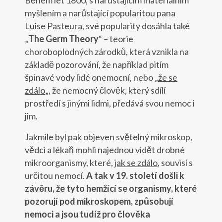
myšlením a narůstající popularitou pana
Luise Pasteura, své popularity dosáhla také
„
The Germ Theory
“ – teorie
choroboplodných zárodků, která vznikla na
základě pozorování, že například pitím
špinavé vody lidé onemocní, nebo „
že se
zdálo
„, že nemocný člověk, který sdílí
prostředí s jinými lidmi, předává svou nemoc i
jim.
Jakmile byl pak objeven světelný mikroskop,
vědci a lékaři mohli najednou vidět drobné
mikroorganismy, které,
jak se zdálo
, souvisí s
určitou nemocí.
A tak v 19. století došli k
závěru, že tyto hemžící se organismy, které
pozorují pod mikroskopem, způsobují
nemoci a jsou tudíž pro člověka