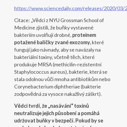
https://www.sciencedaily.com/releases/2020/03
Citace: „Vědci z NYU Grossman School of
Medicine zjistili, že buňky vystavené
bakteriím uvolňují drobné,
proteinem
potažené balíčky zvané exozomy,
které
fungují jako návnady, aby se navázaly na
bakteriální toxiny, včetně těch, které
produkuje MRSA (methicilin-rezistentní
Staphylococcus aureus), bakterie, která se
stala odolnou vůči mnoha antibiotikům nebo
Corynebacterium diphtheriae (bakterie
zodpovědná za vysoce nakažlivý záškrt).
Vědci tvrdí, že „nasávání“ toxinů
neutralizuje jejich působení a pomáhá
udržovat buňky v bezpečí. Pokud by se