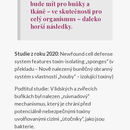
bude mít pro buňky a
tkáně – ve skutečnosti pro
celý organismus – daleko
horší následky.
Studie z roku 2020:
Newfound cell defense
system features toxin-isolating „sponges“ (v
překladu – Nově nalezený buněčný obranný
systém s vlastností „houby“ – izolující toxiny)
Podtitul studie: V lidských a zvířecích
buňkách byl nalezen „návnadový“
mechanismus, který je chrání před
potenciálně nebezpečnými toxiny
uvolňovanými cizími „útočníky“, jako jsou
bakterie.