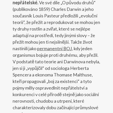
nepřátelské.
Ve své díle „O původu druhů“
(publikováno 1859) Charles Darwin a jeho
současník Louis Pasteur předložili „evoluční
teorii“, že přežít a reprodukovat se mohou jen
ty druhy rostlin a zvířat, které se nejlépe
adaptují na prostředí, tedy jinými slovy – že
přežít mohou jen ti nejsilnější. Takže život
nastínili jako
permanentní BOJ
, kdy jeden
organismus bojuje proti druhému, aby přežil.
V podstatě tato teorie ani Darwinova nebyla,
jen si ji „vypůjčil“ od sociologa Herberta
Spencera a ekonoma Thomase Malthuse,
kteří propagovali „boj za existenci“ a tyto
pojmy měly ospravedlnit nepřátelství a
konkurenci v celé přírodě stejně jako sociální
nerovnosti, chudobu a utrpení, které
charakterizovaly dobu začínající průmyslové