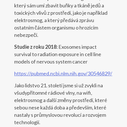
který sám umí zbavit buňky a tkáně jedů a
toxických vlivů z prostředí, jako je například
elektrosmog, a který předává zprávu
ostatním částem organismu o hrozícím
nebezpečí.
Studie z roku 2018:
Exosomes impact
survival to radiation exposure in cell line
models of nervous system cancer
https://pubmed.ncbi.nlm.nih.gov/30546829/
Jako lidstvo 21. století jsme si už zvykli na
všudypřítomné rádiové vlny, na wifi,
elektrosmog a další změny prostředí, které
sebou nese každá doba a především, které
nastaly s průmyslovou revolucí a rozvojem
technologií.