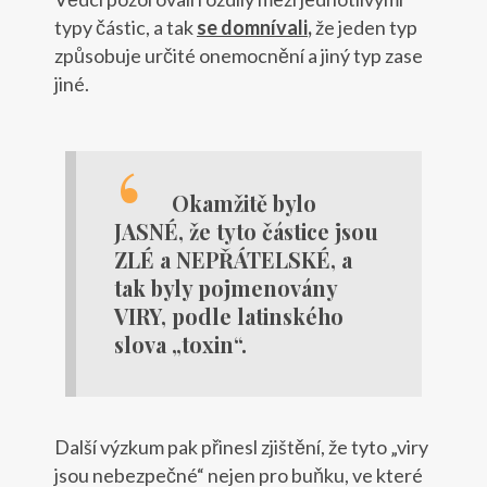
typy částic, a tak
se domnívali
,
že jeden typ
způsobuje určité onemocnění a jiný typ zase
jiné.
Okamžitě bylo
JASNÉ, že tyto částice jsou
ZLÉ a NEPŘÁTELSKÉ, a
tak byly pojmenovány
VIRY, podle latinského
slova „toxin“.
Další výzkum pak přinesl zjištění, že tyto „viry
jsou nebezpečné“ nejen pro buňku, ve které