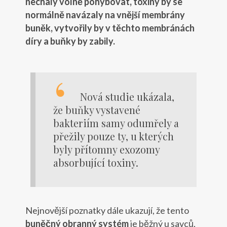
nechaly volně pohybovat, toxiny by se
normálně navázaly na vnější membrány
buněk, vytvořily by v těchto membránách
díry a buňky by zabily.
Nová studie ukázala,
že buňky vystavené
bakteriím samy odumřely a
přežily pouze ty, u kterých
byly přítomny exozomy
absorbující toxiny.
Nejnovější poznatky dále ukazují, že tento
buněčný obranný systém
je běžný u savců,