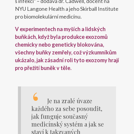
s infekcí“ – dodává dr. Cadwell, docent na
NYU Langone Health a jeho Skirball Institute
pro biomolekulární medicínu.
V experimentech na myších a lidských
buňkách, když byla produkce exozomů
chemicky nebo geneticky blokována,
všechny buňky zemřely, což výzkumníkům
ukázalo, jak zásadní roli tyto exozomy hrají
pro přežití buněk v těle.
Je na zralé úvaze
každého za sebe posoudit,
jak funguje současný
medicínský systém a jak se
staví k takzvaných