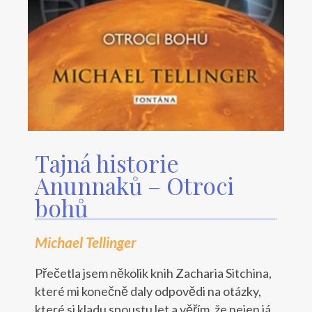
Tajná historie
Anunnaků – Otroci
bohů
Michael Tellinger
Přečetla jsem několik knih Zacharia Sitchina,
které mi konečně daly odpovědi na otázky,
které si kladu spoustu let a věřím, že nejen já.