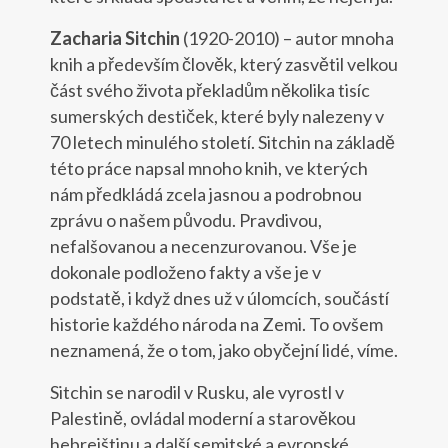
Zacharia Sitchin
(1920-2010) – autor mnoha
knih a především člověk, který zasvětil velkou
část svého života překladům několika tisíc
sumerských destiček, které byly nalezeny v
70 letech minulého století. Sitchin na základě
této práce napsal mnoho knih, ve kterých
nám předkládá zcela jasnou a podrobnou
zprávu o našem původu. Pravdivou,
nefalšovanou a necenzurovanou. Vše je
dokonale podloženo fakty a vše je v
podstatě, i když dnes už v úlomcích, součástí
historie každého národa na Zemi. To ovšem
neznamená, že o tom, jako obyčejní lidé, víme.
Sitchin se narodil v Rusku, ale vyrostl v
Palestině, ovládal moderní a starověkou
hebrejštinu a další semitské a evropské