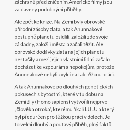
záchraně před zničením.Americké filmy jsou
zaplaveny podobnými příběhy.
Ale zpět ke knize. Na Zemi byly obrovské
přírodní zásoby zlata, a tak Anunnakové
postupně planetu osídlili, založili zde svoje
základny, založili města a začali těžit. Ale
obrovské dodávky zlata na jejich planetu
nestačily a mezi jejich vlastními lidmi začalo
docházet ke vzpourám a nepokojům, protože
Anunnakové nebyli zvyklí na tak těžkou práci.
A tak Anunnakové po dlouhých genetických
pokusech s bytostmi, které v tu dobu na
Zemi žily (Homo sapiens) vytvořili nejprve
„člověka otroka“, kterému říkali LULU a který
byl předurčen pro těžkou práci v dolech. Je
to velmi dlouhý a poutavý příběh, plný faktů,