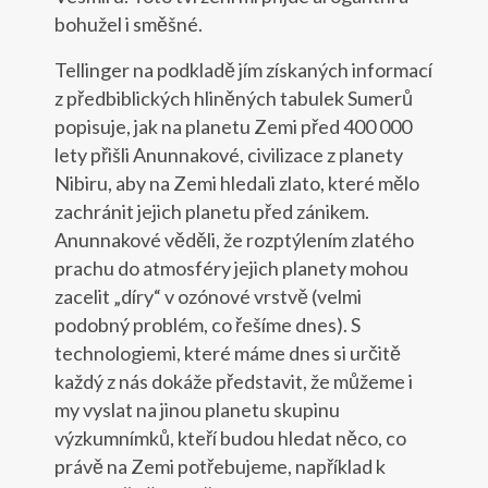
bohužel i směšné.
Tellinger na podkladě jím získaných informací
z předbiblických hliněných tabulek Sumerů
popisuje, jak na planetu Zemi před 400 000
lety přišli Anunnakové, civilizace z planety
Nibiru, aby na Zemi hledali zlato, které mělo
zachránit jejich planetu před zánikem.
Anunnakové věděli, že rozptýlením zlatého
prachu do atmosféry jejich planety mohou
zacelit „díry“ v ozónové vrstvě (velmi
podobný problém, co řešíme dnes). S
technologiemi, které máme dnes si určitě
každý z nás dokáže představit, že můžeme i
my vyslat na jinou planetu skupinu
výzkumnímků, kteří budou hledat něco, co
právě na Zemi potřebujeme, například k