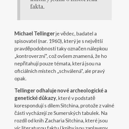
fakta.
Michael Tellinger
je vědec, badatel a
spisovatel (nar. 1960), který je s největší
pravděpodobností taky označen nálepkou
„kontroverzní“, což ovšem znamená, že ho
nepřitahují pouze témata, která jsou na
oficiálních místech „schválená“, ale pravý
opak.
Tellinger odhaluje nové archeologické a
genetické důkazy
, které v podstatě
korespondují s dílem Sitchina, protože z valné
části vycházejí ze Sumerských tabulek. Na
rozdíl od knih Zacharia Sitchina, které jsou
víc literaturou faktu ( knihy jsou zaplaveny