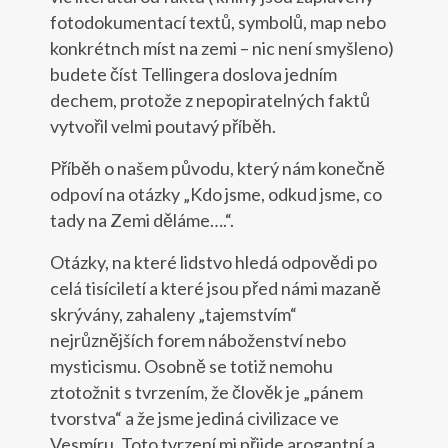
fotodokumentací textů, symbolů, map nebo
konkrétnch míst na zemi – nic není smyšleno)
budete číst Tellingera doslova jedním
dechem, protože z nepopiratelných faktů
vytvořil velmi poutavý příběh.
Příběh o našem původu, který nám konečně
odpoví na otázky „Kdo jsme, odkud jsme, co
tady na Zemi děláme….“.
Otázky, na které lidstvo hledá odpovědi po
celá tisíciletí a které jsou před námi mazaně
skrývány, zahaleny „tajemstvím“
nejrůznějších forem náboženství nebo
mysticismu. Osobně se totiž nemohu
ztotožnit s tvrzením, že člověk je „pánem
tvorstva“ a že jsme jediná civilizace ve
Vesmíru. Toto tvrzení mi přijde arogantní a