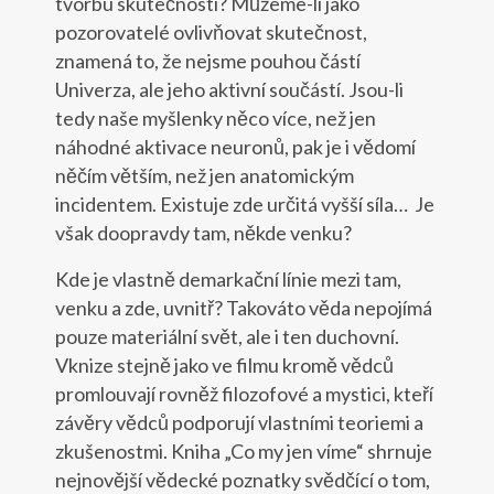
tvorbu skutečnosti? Můžeme-li jako
pozorovatelé ovlivňovat skutečnost,
znamená to, že nejsme pouhou částí
Univerza, ale jeho aktivní součástí. Jsou-li
tedy naše myšlenky něco více, než jen
náhodné aktivace neuronů, pak je i vědomí
něčím větším, než jen anatomickým
incidentem. Existuje zde určitá vyšší síla… Je
však doopravdy tam, někde venku?
Kde je vlastně demarkační línie mezi tam,
venku a zde, uvnitř? Takováto věda nepojímá
pouze materiální svět, ale i ten duchovní.
Vknize stejně jako ve filmu kromě vědců
promlouvají rovněž filozofové a mystici, kteří
závěry vědců podporují vlastními teoriemi a
zkušenostmi. Kniha „Co my jen víme“ shrnuje
nejnovější vědecké poznatky svědčící o tom,