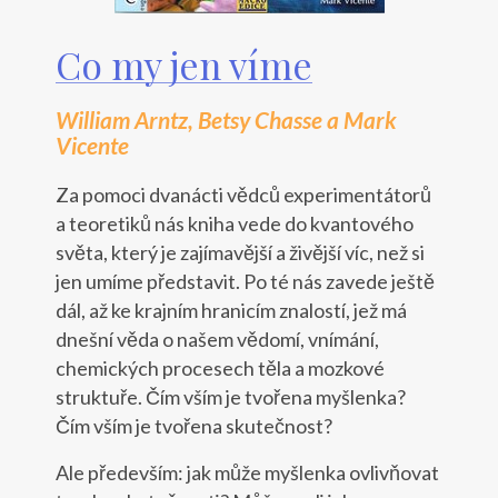
Co my jen víme
William Arntz, Betsy Chasse a Mark
Vicente
Za pomoci dvanácti vědců experimentátorů
a teoretiků nás kniha vede do kvantového
světa, který je zajímavější a živější víc, než si
jen umíme představit. Po té nás zavede ještě
dál, až ke krajním hranicím znalostí, jež má
dnešní věda o našem vědomí, vnímání,
chemických procesech těla a mozkové
struktuře. Čím vším je tvořena myšlenka?
Čím vším je tvořena skutečnost?
Ale především: jak může myšlenka ovlivňovat