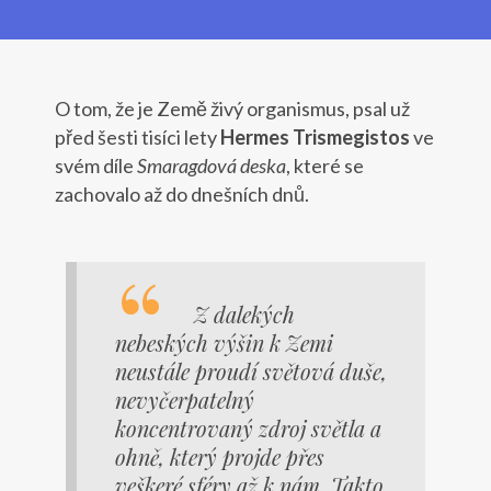
O tom, že je Země živý organismus, psal už
před šesti tisíci lety
Hermes Trismegistos
ve
svém díle
Smaragdová deska
, které se
zachovalo až do dnešních dnů.
Z dalekých
nebeských výšin k Zemi
neustále proudí světová duše,
nevyčerpatelný
koncentrovaný zdroj světla a
ohně, který projde přes
veškeré sféry až k nám. Takto