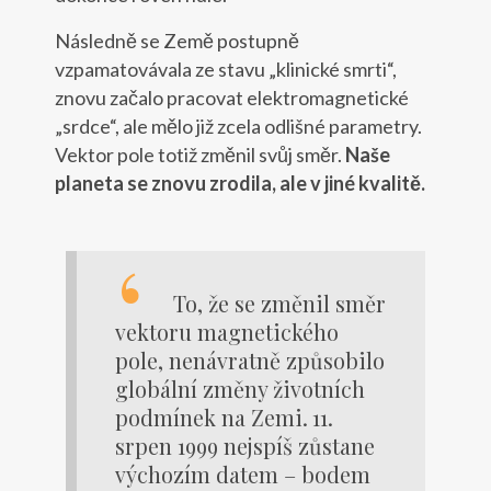
Následně se Země postupně
vzpamatovávala ze stavu „klinické smrti“,
znovu začalo pracovat elektromagnetické
„srdce“, ale mělo již zcela odlišné parametry.
Vektor pole totiž změnil svůj směr.
Naše
planeta se znovu zrodila, ale v jiné kvalitě.
To, že se změnil směr
vektoru magnetického
pole, nenávratně způsobilo
globální změny životních
podmínek na Zemi.
11.
srpen 1999 nejspíš zůstane
výchozím datem – bodem