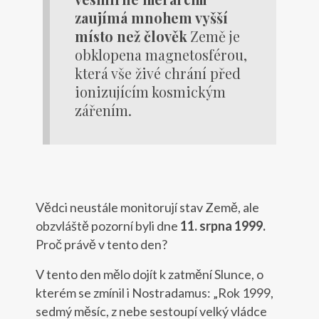
zaujímá mnohem vyšší
místo než člověk
Země je
obklopena magnetosférou,
která vše živé chrání před
ionizujícím kosmickým
zářením.
Vědci neustále monitorují stav Země, ale
obzvláště pozorní byli dne
11. srpna 1999.
Proč právě v tento den?
V tento den mělo dojít k zatmění Slunce, o
kterém se zmínil i Nostradamus: „Rok 1999,
sedmý měsíc, z nebe sestoupí velký vládce