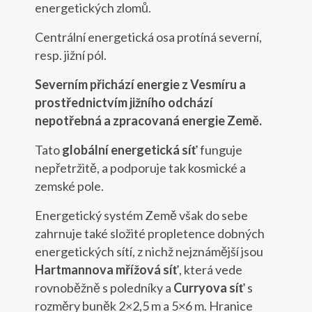
energetických zlomů.
Centrální energetická osa protíná severní,
resp. jižní pól.
Severním přichází energie z Vesmíru a
prostřednictvím jižního odchází
nepotřebná a zpracovaná energie Země.
Tato
globální energetická síť
funguje
nepřetržitě, a podporuje tak kosmické a
zemské pole.
Energetický systém Země však do sebe
zahrnuje také složité propletence dobných
energetických sítí, z nichž nejznámější jsou
Hartmannova mřížová síť
, která vede
rovnoběžně s poledníky a
Curryova síť
s
rozměry buněk 2×2,5 m a 5×6 m. Hranice