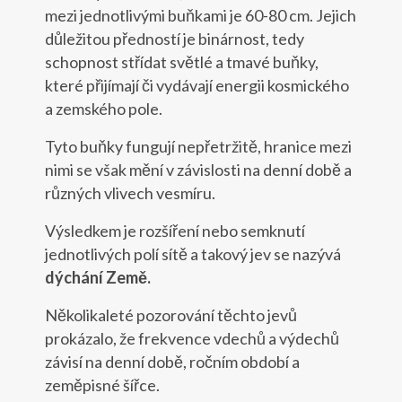
mezi jednotlivými buňkami je 60-80 cm. Jejich
důležitou předností je binárnost, tedy
schopnost střídat světlé a tmavé buňky,
které přijímají či vydávají energii kosmického
a zemského pole.
Tyto buňky fungují nepřetržitě, hranice mezi
nimi se však mění v závislosti na denní době a
různých vlivech vesmíru.
Výsledkem je rozšíření nebo semknutí
jednotlivých polí sítě a takový jev se nazývá
dýchání Země.
Několikaleté pozorování těchto jevů
prokázalo, že frekvence vdechů a výdechů
závisí na denní době, ročním období a
zeměpisné šířce.