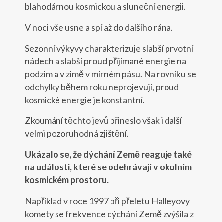
blahodárnou kosmickou a sluneční energii.
V noci vše usne a spí až do dalšího rána.
Sezonní výkyvy charakterizuje slabší prvotní
nádech a slabší proud přijímané energie na
podzim a v zimě v mírném pásu. Na rovníku se
odchylky během roku neprojevují, proud
kosmické energie je konstantní.
Zkoumání těchto jevů přineslo však i další
velmi pozoruhodná zjištění.
Ukázalo se, že dýchání Země reaguje také
na události, které se odehrávají v okolním
kosmickém prostoru.
Například v roce 1997 při přeletu Halleyovy
komety se frekvence dýchání Země zvýšila z