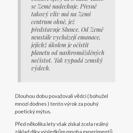
se Země nadechuje. Přesně
takový vliv má na Zemi
centrum ohně, jež
představuje Slunce. Od Země
neustále vycházejí emanace,
jejichž úkolem je očistit
planetu od nashromážděných
nečistot. Tak vypadá zemský
výdech.
Dlouhou dobu považovali vědci ( bohužel
mnozí dodnes ) tento výrok za pouhý
poetický mýtus.
Před několika lety však získal zcela reálný
základ díky výsledkům mnoha experimentů.