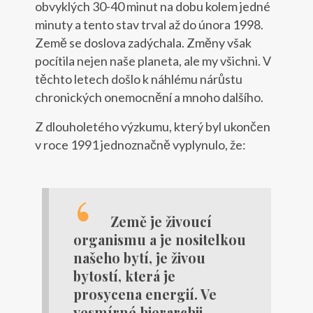
obvyklých 30-40 minut na dobu kolem jedné
minuty a tento stav trval až do února 1998.
Země se doslova zadýchala. Změny však
pocítila nejen naše planeta, ale my všichni. V
těchto letech došlo k náhlému nárůstu
chronických onemocnění a mnoho dalšího.
Z dlouholetého výzkumu, který byl ukončen
v roce 1991 jednoznačně vyplynulo, že:
Země je živoucí
organismu a je nositelkou
našeho bytí, je živou
bytostí, která je
prosycena energií.
Ve
vesmírné hierarchii