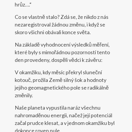
hrůz….“
Co se vlastně stalo? Zdá se, že nikdo z nás
nezaregistroval žádnou změnu, i když se
skoro všichni obávali konce světa.
Na základě vyhodnocení výsledků měření,
které byly s mimořádnou pozorností tento
den provedeny, dospěli vědci k závěru:
V okamžiku, kdy měsíc překryl sluneční
kotouč, prožila Země silný šok a hodnoty
jejího geomagnetického pole se radikálně
změnily.
Naše planeta vypustila naráz všechnu
nahromaděnou energii, načež její potenciál
začal prudce klesat, a v jednom okamžiku byl
dokonce roven nule.