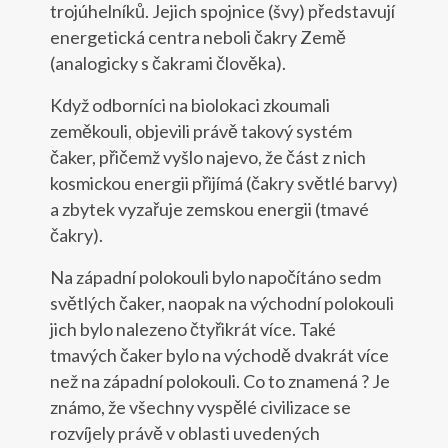
trojúhelníků. Jejich spojnice (švy) představují
energetická centra neboli čakry Země
(analogicky s čakrami člověka).
Když odborníci na biolokaci zkoumali
zeměkouli, objevili právě takový systém
čaker, přičemž vyšlo najevo, že část z nich
kosmickou energii přijímá (čakry světlé barvy)
a zbytek vyzařuje zemskou energii (tmavé
čakry).
Na západní polokouli bylo napočítáno sedm
světlých čaker, naopak na východní polokouli
jich bylo nalezeno čtyřikrát více. Také
tmavých čaker bylo na východě dvakrát více
než na západní polokouli. Co to znamená ? Je
známo, že všechny vyspělé civilizace se
rozvíjely právě v oblasti uvedených