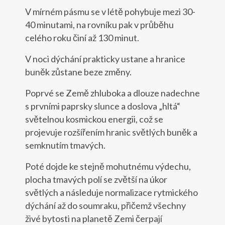
V mírném pásmu se v létě pohybuje mezi 30-
40 minutami, na rovníku pak v průběhu
celého roku činí až 130 minut.
V noci dýchání prakticky ustane a hranice
buněk zůstane beze změny.
Poprvé se Země zhluboka a dlouze nadechne
s prvními paprsky slunce a doslova „hltá“
světelnou kosmickou energii, což se
projevuje rozšířením hranic světlých buněk a
semknutím tmavých.
Poté dojde ke stejně mohutnému výdechu,
plocha tmavých polí se zvětší na úkor
světlých a následuje normalizace rytmického
dýchání až do soumraku, přičemž všechny
živé bytosti na planetě Zemi čerpají