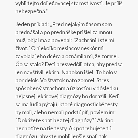
vyhli tejto doliečovacej starostlivosti. Je príliš
nebezpečná.“
Jeden príklad: „Pred nejakým časom som
prednášal a po prednáške prišiel za mnou
muž, objal ma a povedal: ´Zachránili ste mi
život.´ O niekoľko mesiacov neskôr mi
zavolala jeho dcéra a oznámila mi, že zomrel.
Čo sa stalo? Deti presvedčili otca, aby predsa
len navštívil lekára. Napokon išiel. To bolo v
pondelok. Vo štvrtok nato zomrel. Stres
spôsobený strachom a úzkosťou v dôsledku
nejasnej lekárovej diagnózy ho dorazili. Keď
sa ma ľudia pýtajú, ktoré diagnostické testy
by mali, alebo nemali podstúpiť, poviem im:
´Dokážete spať bez tej diagnózy?´ Ak áno,
nechoďte na tie testy. Ak potrebujete tú
diagnózu, aby ste mohli lepšie spať, tak