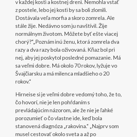
v každej kosti a kostnej dreni. Nemohla vstať
z postele, lebo jej kosti by sa boli zlomili.
Dostávala veľa morfia a skoro zomrela. Ale
stále žije. Nedávno som ju navštívil. Žije
normálnym životom. Môžete byť ešte viacej
chorý?“„Poznám inú ženu, ktorá zomrela dva
razy a dva razy bola oživovaná. Kňaz bol pri
nej, aby jej poskytol posledné pomazanie. Má
sa veľmi dobre. Má okolo 70 rokov, lyžuje vo
Švajčiarsku a má milenca mladšieho o 20
rokov.“
Hirneise si je veľmi dobre vedomý toho, že to,
čo hovorí, nie je len pohŕdaním s
prevládajúcim názorom, ale že nie je ľahké
porozumieť o čo vlastne ide, keď bola
stanovená diagnóza „rakovina.“ „Najprv som
musel cestovať okolo sveta a až po