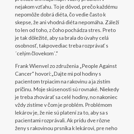
nejakom vzťahu. To je dôvod, prečo každému
nepomôže dobrá diéta, čo vedie často k
skepse, že ani vhodná diéta nepomáha. Záleží
to len od toho, z čoho pochádza stres. Preto
je tak dôležité, aby sa brala do úvahy celá
osobnosť, takpovediac treba rozprávať s
´celým človekom´.“
Frank Wienvel zo združenia „People Against
Cancer“ hovorí:„Dajte mi pol hodiny s
pacientom trpiacim na rakovinu a ja zistím
príčinu. Moje skúsenosti sú rovnaké. Niekedy
je treba zhovárať sa celé hodiny, no nakoniec
vždy zistíme v čom je problém. Problémom
lekárov je, že nie sú platení za to, aby sa s
pacientami rozprávali. Ak prídu dve rôzne
ženy s rakovinou prsníka k lekárovi, pre neho