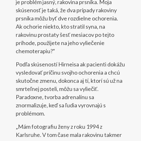
je problém jasný, rakovina prsníka. Moja
skúsenosť je taká, že dva prípady rakoviny
prsníka môžu byť dve rozdielne ochorenia.
Ak ochorie niekto, kto stratil syna, na
rakovinu prostaty šesť mesiacov po tejto
príhode, použijete na jeho vyliečenie
chemoterapiu?“
Podľa skúseností Hirneisa ak pacienti dokážu
vysledovať príčinu svojho ochorenia a chcú
skutočne zmenu, dokonca aj tí, ktorí sú už na
smrteľnej posteli, môžu sa vyliečiť.
Paradoxne, tvorba adrenalínu sa
znormalizuje, keď sa ľudia vyrovnajú s
problémom.
„Mám fotografiu ženy z roku 1994 z
Karlsruhe. V tom čase mala rakovinu takmer