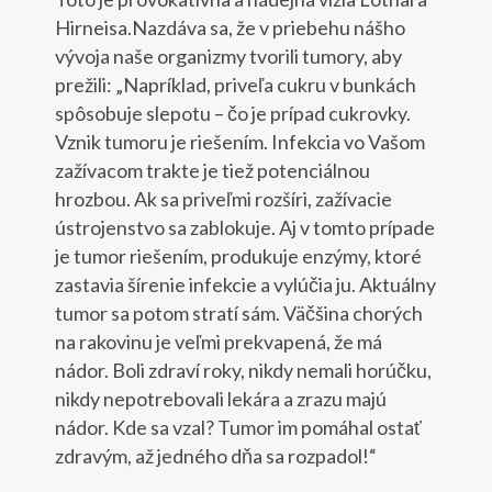
Hirneisa.Nazdáva sa, že v priebehu nášho
vývoja naše organizmy tvorili tumory, aby
prežili: „Napríklad, priveľa cukru v bunkách
spôsobuje slepotu – čo je prípad cukrovky.
Vznik tumoru je riešením. Infekcia vo Vašom
zažívacom trakte je tiež potenciálnou
hrozbou. Ak sa priveľmi rozšíri, zažívacie
ústrojenstvo sa zablokuje. Aj v tomto prípade
je tumor riešením, produkuje enzýmy, ktoré
zastavia šírenie infekcie a vylúčia ju. Aktuálny
tumor sa potom stratí sám. Väčšina chorých
na rakovinu je veľmi prekvapená, že má
nádor. Boli zdraví roky, nikdy nemali horúčku,
nikdy nepotrebovali lekára a zrazu majú
nádor. Kde sa vzal? Tumor im pomáhal ostať
zdravým, až jedného dňa sa rozpadol!“