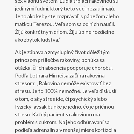
sex vládnu svetom. Ľudia trpiaci rakovinou sú
jedinými ľudmi, ktorý tieto veci nezaujímajú.
Je to ako keby ste rozprávali s pápežom alebo
matkou Terezou. Veľa som sa od nich naučil.
Žijú konkrétnym dňom. Žijú úplne rozdielne
ako zbytok ľudstva.“
Ak je zábava a zmysluplný život dôležitým
prínosom pri liečbe rakoviny, ponúka sa
otázka, či ich absencia podporuje chorobu.
Podľa Lothara Hirneisa začína rakovina
stresom: „Rakovina nemôže existovať bez
stresu. Je to 100% nemožné. Je veľa diskusií
o tom, o aký stres ide, či psychický alebo
fyzický, avšak bunke je jedno, čo je príčinou
stresu. Každý pacient s rakovinou má
problém s cukrom. Na jeho odbúravaní sa
podieľa adrenalín a v menšej miere kortizol a