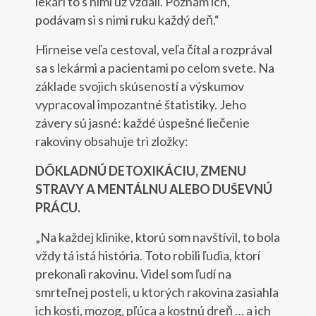
lekári to s nimi už vzdali. Poznám ich,
podávam si s nimi ruku každý deň.“
Hirneise veľa cestoval, veľa čítal a rozprával
sa s lekármi a pacientami po celom svete. Na
základe svojich skúseností a výskumov
vypracoval impozantné štatistiky. Jeho
závery sú jasné: každé úspešné liečenie
rakoviny obsahuje tri zložky:
DÔKLADNÚ DETOXIKÁCIU, ZMENU
STRAVY A MENTÁLNU ALEBO DUŠEVNÚ
PRÁCU.
„Na každej klinike, ktorú som navštívil, to bola
vždy tá istá história. Toto robili ľudia, ktorí
prekonali rakovinu. Videl som ľudí na
smrteľnej posteli, u ktorých rakovina zasiahla
ich kosti, mozog, pľúca a kostnú dreň … a ich