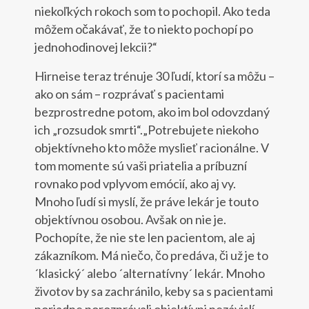
niekoľkých rokoch som to pochopil. Ako teda
môžem očakávať, že to niekto pochopí po
jednohodinovej lekcii?“
Hirneise teraz trénuje 30 ľudí, ktorí sa môžu –
ako on sám – rozprávať s pacientami
bezprostredne potom, ako im bol odovzdaný
ich „rozsudok smrti“.„Potrebujete niekoho
objektívneho kto môže myslieť racionálne. V
tom momente sú vaši priatelia a príbuzní
rovnako pod vplyvom emócií, ako aj vy.
Mnoho ľudí si myslí, že práve lekár je touto
objektívnou osobou. Avšak on nie je.
Pochopíte, že nie ste len pacientom, ale aj
zákazníkom. Má niečo, čo predáva, či už je to
´klasický´ alebo ´alternatívny´ lekár. Mnoho
životov by sa zachránilo, keby sa s pacientami