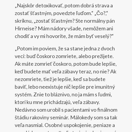
„Najskôr detoxikovať, potom dobrá strava a
zostať šťastným, povedzte ľuďom.“ „Čo?,“
skríknu, „zostať šťastným? Ste normálny pán
Hirneise? Mám nádory všade, nemôžem ani
chodiť a vy mi hovoríte, že mám byť veselý?“
„Potom im poviem, že sa stane jedna z dvoch
vecí: buď čoskoro zomriete, alebo prežijete.
Ak máte zomrieť čoskoro, potom bude lepšie,
keď budete mať veľa zábavy teraz, no nie? Ak
nezomriete, tiež je lepšie, keď sa budete
baviť, lebo neexistuje nič lepšie pre imunitný
systém. Znie to bláznivo, no ja mám s ľudmi,
ktorí ku mne prichádzajú, veľa zábavy.
Nedávno som urobil s pacientami vo finálnom
štádiu rakoviny seminár. Málokedy som sa tak
veľa nasmial. Osobné uspokojenie, peniaze a