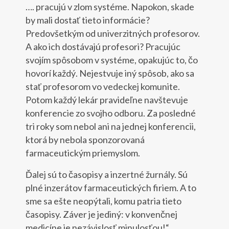
…. pracujú v zlom systéme. Napokon, skade
by mali dostať tieto informácie?
Predovšetkým od univerzitných profesorov.
A ako ich dostávajú profesori? Pracujúc
svojím spôsobom v systéme, opakujúc to, čo
hovorí každý. Nejestvuje iný spôsob, ako sa
stať profesorom vo vedeckej komunite.
Potom každý lekár pravideľne navštevuje
konferencie zo svojho odboru. Za posledné
tri roky som nebol ani na jednej konferencii,
ktorá by nebola sponzorovaná
farmaceutickým priemyslom.
Ďalej sú to časopisy a inzertné žurnály. Sú
plné inzerátov farmaceutických firiem. A to
sme sa ešte neopýtali, komu patria tieto
časopisy. Záver je jediný: v konvenčnej
medicíne je nezávislosť minulosťou!“