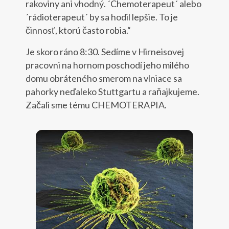
rakoviny ani vhodný. ´Chemoterapeut´ alebo
´rádioterapeut´ by sa hodil lepšie. To je
činnosť, ktorú často robia.“
Je skoro ráno 8:30. Sedíme v Hirneisovej
pracovni na hornom poschodí jeho milého
domu obráteného smerom na vlniace sa
pahorky neďaleko Stuttgartu a raňajkujeme.
Začali sme tému CHEMOTERAPIA.