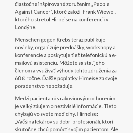
čiastočne inšpirované združením „People
Against Cancer“, ktoré založil Frank Wiewel,
ktorého stretol Hirneise na konferencii v
Londýne.
Menschen gegen Krebs teraz publikuje
novinky, organizuje prednášky, workshopy a
konferencie a poskytuje tiež telefonickú a e-
mailovú asistenciu. Môžete sa stať jeho
členom a využívať výhody tohto združenia za
60 Є ročne. Ďalšie poplatky Hirneise za svoje
poradenstvo nepožaduje.
Medzi pacientami s rakovinovým ochorením
je veľký záujem o nezávislé informácie. Tieto
chýbajú vo svete medicíny. Hirneise:
„Väčšina lekárov sú dobrí profesionáli, ktorí
skutočne chcú pomôcť svojim pacientom. Ale