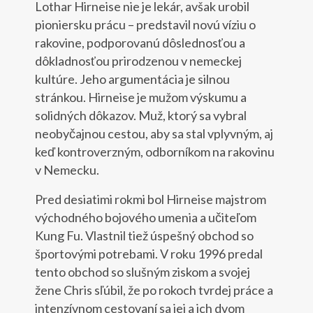
Lothar Hirneise nie je lekár, avšak urobil
pioniersku prácu – predstavil novú víziu o
rakovine, podporovanú dôslednosťou a
dôkladnosťou prirodzenou v nemeckej
kultúre. Jeho argumentácia je silnou
stránkou. Hirneise je mužom výskumu a
solidných dôkazov. Muž, ktorý sa vybral
neobyčajnou cestou, aby sa stal vplyvným, aj
keď kontroverzným, odborníkom na rakovinu
v Nemecku.
Pred desiatimi rokmi bol Hirneise majstrom
východného bojového umenia a učiteľom
Kung Fu. Vlastnil tiež úspešný obchod so
športovými potrebami. V roku 1996 predal
tento obchod so slušným ziskom a svojej
žene Chris sľúbil, že po rokoch tvrdej práce a
intenzívnom cestovaní sa jej a ich dvom