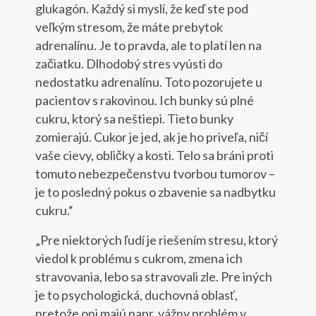
glukagón. Každý si myslí, že keď ste pod
veľkým stresom, že máte prebytok
adrenalínu. Je to pravda, ale to platí len na
začiatku. Dlhodobý stres vyústi do
nedostatku adrenalínu. Toto pozorujete u
pacientov s rakovinou. Ich bunky sú plné
cukru, ktorý sa neštiepi. Tieto bunky
zomierajú. Cukor je jed, ak je ho priveľa, ničí
vaše cievy, obličky a kosti. Telo sa bráni proti
tomuto nebezpečenstvu tvorbou tumorov –
je to posledný pokus o zbavenie sa nadbytku
cukru.“
„Pre niektorých ľudí je riešením stresu, ktorý
viedol k problému s cukrom, zmena ich
stravovania, lebo sa stravovali zle. Pre iných
je to psychologická, duchovná oblasť,
pretože oni majú napr. vážny problém v