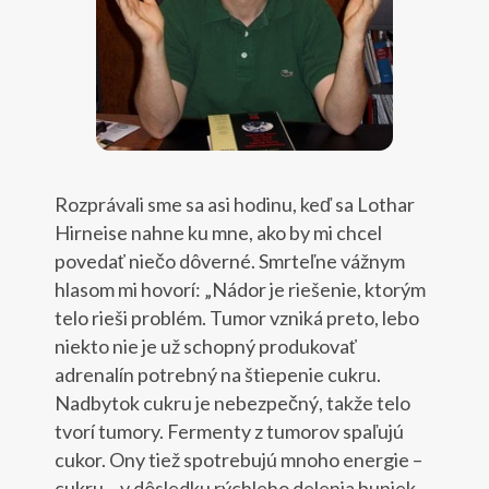
Rozprávali sme sa asi hodinu, keď sa Lothar
Hirneise nahne ku mne, ako by mi chcel
povedať niečo dôverné. Smrteľne vážnym
hlasom mi hovorí: „Nádor je riešenie, ktorým
telo rieši problém. Tumor vzniká preto, lebo
niekto nie je už schopný produkovať
adrenalín potrebný na štiepenie cukru.
Nadbytok cukru je nebezpečný, takže telo
tvorí tumory. Fermenty z tumorov spaľujú
cukor. Ony tiež spotrebujú mnoho energie –
cukru – v dôsledku rýchleho delenia buniek.