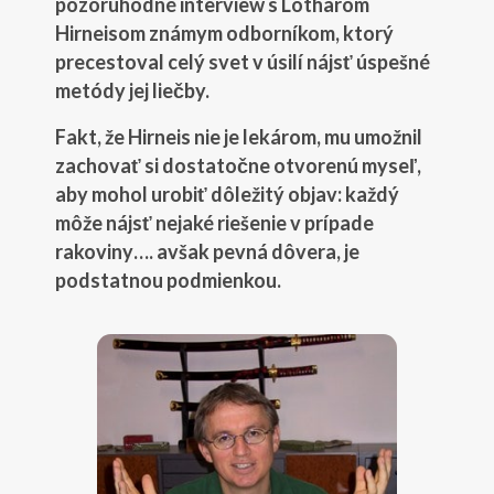
pozoruhodné interview s Lotharom
Hirneisom známym odborníkom, ktorý
precestoval celý svet v úsilí nájsť úspešné
metódy jej liečby.
Fakt, že Hirneis nie je lekárom, mu umožnil
zachovať si dostatočne otvorenú myseľ,
aby mohol urobiť dôležitý objav: každý
môže nájsť nejaké riešenie v prípade
rakoviny…. avšak pevná dôvera, je
podstatnou podmienkou.