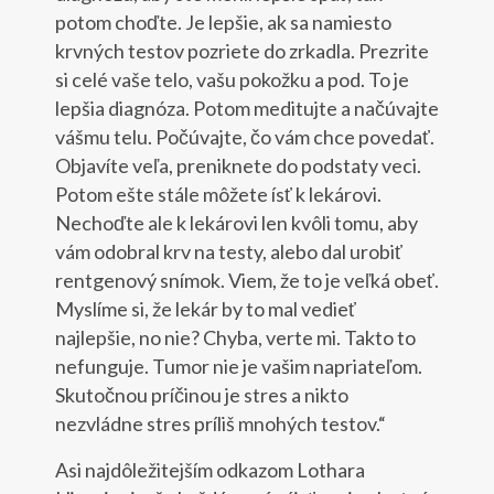
potom choďte. Je lepšie, ak sa namiesto
krvných testov pozriete do zrkadla. Prezrite
si celé vaše telo, vašu pokožku a pod. To je
lepšia diagnóza. Potom meditujte a načúvajte
vášmu telu. Počúvajte, čo vám chce povedať.
Objavíte veľa, preniknete do podstaty veci.
Potom ešte stále môžete ísť k lekárovi.
Nechoďte ale k lekárovi len kvôli tomu, aby
vám odobral krv na testy, alebo dal urobiť
rentgenový snímok. Viem, že to je veľká obeť.
Myslíme si, že lekár by to mal vedieť
najlepšie, no nie? Chyba, verte mi. Takto to
nefunguje. Tumor nie je vašim napriateľom.
Skutočnou príčinou je stres a nikto
nezvládne stres príliš mnohých testov.“
Asi najdôležitejším odkazom Lothara