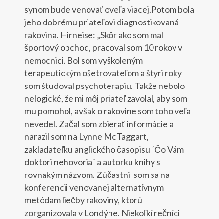
synom bude venovať oveľa viacej.Potom bola
jeho dobrému priateľovi diagnostikovaná
rakovina. Hirneise: „Skôr ako som mal
športový obchod, pracoval som 10 rokov v
nemocnici. Bol som vyškoleným
terapeutickým ošetrovateľom a štyri roky
som študoval psychoterapiu. Takže nebolo
nelogické, že mi môj priateľ zavolal, aby som
mu pomohol, avšak o rakovine som toho veľa
nevedel. Začal som zbierať informácie a
narazil som na Lynne McTaggart,
zakladateľku anglického časopisu ´Čo Vám
doktori nehovoria´ a autorku knihy s
rovnakým názvom. Zúčastnil som sa na
konferencii venovanej alternatívnym
metódam liečby rakoviny, ktorú
zorganizovala v Londýne. Niekoľkí rečníci