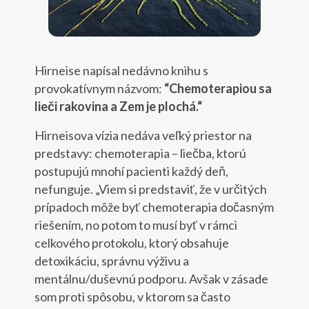
Hirneise napísal nedávno knihu s
provokatívnym názvom:
“Chemoterapiou sa
lieči rakovina a Zem je plochá.“
Hirneisova vízia nedáva veľký priestor na
predstavy: chemoterapia – liečba, ktorú
postupujú mnohí pacienti každý deň,
nefunguje. „Viem si predstaviť, že v určitých
prípadoch môže byť chemoterapia dočasným
riešením, no potom to musí byť v rámci
celkového protokolu, ktorý obsahuje
detoxikáciu, správnu výživu a
mentálnu/duševnú podporu. Avšak v zásade
som proti spôsobu, v ktorom sa často