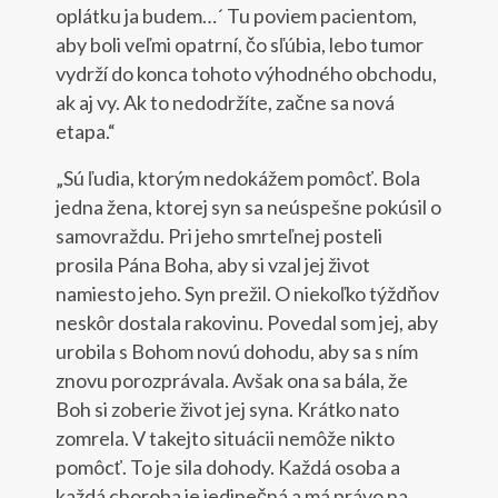
oplátku ja budem…´ Tu poviem pacientom,
aby boli veľmi opatrní, čo sľúbia, lebo tumor
vydrží do konca tohoto výhodného obchodu,
ak aj vy. Ak to nedodržíte, začne sa nová
etapa.“
„Sú ľudia, ktorým nedokážem pomôcť. Bola
jedna žena, ktorej syn sa neúspešne pokúsil o
samovraždu. Pri jeho smrteľnej posteli
prosila Pána Boha, aby si vzal jej život
namiesto jeho. Syn prežil. O niekoľko týždňov
neskôr dostala rakovinu. Povedal som jej, aby
urobila s Bohom novú dohodu, aby sa s ním
znovu porozprávala. Avšak ona sa bála, že
Boh si zoberie život jej syna. Krátko nato
zomrela. V takejto situácii nemôže nikto
pomôcť. To je sila dohody. Každá osoba a
každá choroba je jedinečná a má právo na