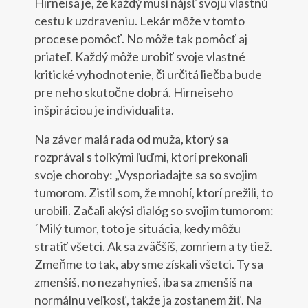
Hirneisa je, že každý musí nájsť svoju vlastnú
cestu k uzdraveniu. Lekár môže v tomto
procese pomôcť. No môže tak pomôcť aj
priateľ. Každý môže urobiť svoje vlastné
kritické vyhodnotenie, či určitá liečba bude
pre neho skutočne dobrá. Hirneiseho
inšpiráciou je individualita.
Na záver malá rada od muža, ktorý sa
rozprával s toľkými ľuďmi, ktorí prekonali
svoje choroby: „Vysporiadajte sa so svojim
tumorom. Zistil som, že mnohí, ktorí prežili, to
urobili. Začali akýsi dialóg so svojim tumorom:
´Milý tumor, toto je situácia, kedy môžu
stratiť všetci. Ak sa zväčšíš, zomriem a ty tiež.
Zmeňme to tak, aby sme získali všetci. Ty sa
zmenšíš, no nezahynieš, iba sa zmenšíš na
normálnu veľkosť, takže ja zostanem žiť. Na