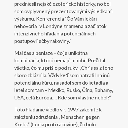
predniesli nejaké ezoterické historky, no bol
som ovplyvnený prezentovanými výsledkami
výskumu. Konferencia ´Čo Vám lekári
nehovoria´ v Londýne znamenala začiatok
intenzívneho hľadania potenciálnych
postupov liečby rakoviny.“
Mal čas a peniaze – čo je unikátna
kombinácia, ktorú nemajú mnohí! Prečítal
všetko, čo mu prišlo pod ruky. „Chris sa z toho
skoro zbláznila. Vždy keď som natrafil na inú
potenciálnu kúru, nasadol som do lietadla a
letel som tam – Mexiko, Rusko, Čína, Bahamy,
USA, celá Európa…. Kde som vlastne nebol?“
Toto hľadanie viedlo v r. 1997 zákonite k
založeniu združenia „Menschen gegen
Krebs“ (Ľudia proti rakovine), čo bolo