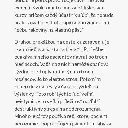
poriadne porozprávali objektívni nezávislí
experti. Kvôli tomuto sme založili školiace
kurzy, pričom každý účastník sľúbi, že nebude
praktizovať psychoterapiu alebo žiadnu inú
liečbu rakoviny na vlastnú päsť.“
Druhou prekážkou na ceste k uzdraveniu je
tzv. doliečovacia starostlivosť. „Po liečbe
očakáva mnoho pacientov návrat po troch
mesiacoch. Väčšina z nich nemôže spať dva
týždne pred uplynutím týchto troch
mesiacov. Je to vlastne stres! Potom im
zoberú krv na testy a čakajú týždeň na
výsledky. Toto robí týchto ľudí veľmi
neistými. Je to veľká príležitosť na ďalší
deštruktívny stres a na nedorozumenia.
Mnoho lekárov používa reč, ktorej pacient
nerozumie. Doporučujem pacientom, aby sa