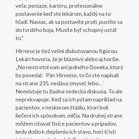
veľa: peniaze, kariéru, profesionálne
postavenie keď ste lekárom, každý na to
hľadí. Naviac, ak sa postavíte proti, pustíte sa
do tvrdého boja. Musíte byť schopný ustáť
to.“
Hirnese je tiež veľmi diskutovanou figúrou.
Lekári hovoria, že je bláznivý alebo aj horšie.
„No nestretol som ani jedného človeka, ktorý
by povedal: ´Pán Hirneise, to čo ste napísali
na strane 235, nedáva zmysel, lebo…´
Neexistuje tu žiadna vedecká diskusia. To ale
neprekvapuje. Keď sa ich pýtam napríklad na
pacientov, v neskorom štádiu, ktorí boli
liečení ich spôsobom, mlčia. Na druhej strane
môžem citovať tisíce pacientov a prípadov,
kedy došlo k zlepšeniu ich stavu, hoci tí istí