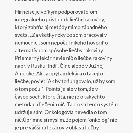
Hirneise je veľkým podporovateľom
integrálneho prístupu k liečbe rakoviny,
ktorý zahŕňa aj metódy mimo západného
sveta. „Za všetky roky čo som pracoval v
nemocnici, som nepočul nikoho hovoriť o
alternatívnom spôsobe liečby rakoviny.
Priemerný lekár nevie nič o liečbe rakoviny
napr. v Rusku, Indii, Číne alebo v Južnej
Amerike. Ak sa opýtam lekára o takejto
liečbe, povie: ´Ak by to fungovalo, už by som
o tom počul´. Pointa je ale v tom, že v
časopisoch, ktoré číta, nie je o takýchto
metódach liečenia nič. Takto sa tento systém
udržuje sám. Onkológovia nevedia o tom
nič.Úprimne si myslím, že pojem ´onkológ´ nie
je pre väčšinu lekárov v oblasti liečby