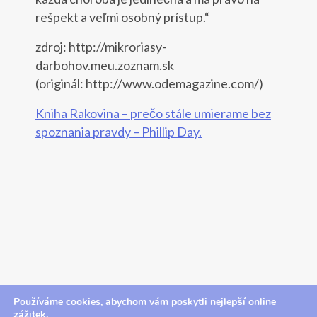
rešpekt a veľmi osobný prístup.“
zdroj: http://mikroriasy-
darbohov.meu.zoznam.sk
(originál: http://www.odemagazine.com/)
Kniha Rakovina – prečo stále umierame bez
spoznania pravdy – Phillip Day.
Používáme cookies, abychom vám poskytli nejlepší online
zážitek.