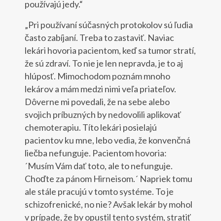
používajú jedy.“
„Pri používaní súčasných protokolov sú ľudia
často zabíjaní. Treba to zastaviť. Naviac
lekári hovoria pacientom, keď sa tumor stratí,
že sú zdraví. To nie je len nepravda, je to aj
hlúposť. Mimochodom poznám mnoho
lekárov a mám medzi nimi veľa priateľov.
Dôverne mi povedali, že na sebe alebo
svojich príbuzných by nedovolili aplikovať
chemoterapiu. Títo lekári posielajú
pacientov ku mne, lebo vedia, že konvenčná
liečba nefunguje. Pacientom hovoria:
´Musím Vám dať toto, ale to nefunguje.
Choďte za pánom Hirneisom.´ Napriek tomu
ale stále pracujú v tomto systéme. To je
schizofrenické, no nie? Avšak lekár by mohol
v prípade, že by opustil tento systém, stratiť