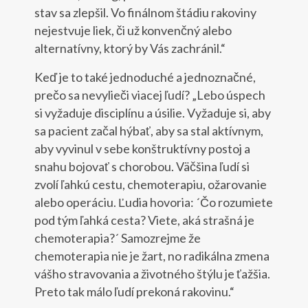
stav sa zlepšil. Vo finálnom štádiu rakoviny
nejestvuje liek, či už konvenčný alebo
alternatívny, ktorý by Vás zachránil.“
Keď je to také jednoduché a jednoznačné,
prečo sa nevylieči viacej ľudí? „Lebo úspech
si vyžaduje disciplínu a úsilie. Vyžaduje si, aby
sa pacient začal hýbať, aby sa stal aktívnym,
aby vyvinul v sebe konštruktívny postoj a
snahu bojovať s chorobou. Väčšina ľudí si
zvolí ľahkú cestu, chemoterapiu, ožarovanie
alebo operáciu. Ľudia hovoria: ´Čo rozumiete
pod tým ľahká cesta? Viete, aká strašná je
chemoterapia?´ Samozrejme že
chemoterapia nie je žart, no radikálna zmena
vášho stravovania a životného štýlu je ťažšia.
Preto tak málo ľudí prekoná rakovinu.“