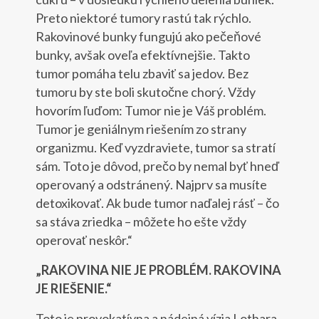
Preto niektoré tumory rastú tak rýchlo.
Rakovinové bunky fungujú ako pečeňové
bunky, avšak oveľa efektívnejšie. Takto
tumor pomáha telu zbaviť sa jedov. Bez
tumoru by ste boli skutočne chorý. Vždy
hovorím ľuďom: Tumor nie je Váš problém.
Tumor je geniálnym riešením zo strany
organizmu. Keď vyzdraviete, tumor sa stratí
sám. Toto je dôvod, prečo by nemal byť hneď
operovaný a odstránený. Najprv sa musíte
detoxikovať. Ak bude tumor naďalej rásť – čo
sa stáva zriedka – môžete ho ešte vždy
operovať neskôr.“
„RAKOVINA NIE JE PROBLÉM. RAKOVINA
JE RIEŠENIE.“
Toto je provokatívna a nádejná vízia Lothara