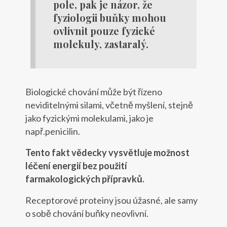
pole, pak je názor, že
fyziologii buňky mohou
ovlivnit pouze fyzické
molekuly, zastaralý.
Biologické chování může být řízeno
neviditelnými silami, včetně myšlení, stejně
jako fyzickými molekulami, jako je
např.penicilin.
Tento fakt vědecky vysvětluje možnost
léčení energií bez použití
farmakologických přípravků.
Receptorové proteiny jsou úžasné, ale samy
o sobě chování buňky neovlivní.