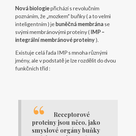
Nová biologie
přichází s revolučním
poznáním, že „mozkem“ buňky ( a to velmi
inteligentním ) je
buněčná membrána
se
svými membránovými proteiny (
IMP –
integrální membránové proteiny
).
Existuje celá řada IMP s mnoha různými
jmény, ale v podstatě je lze rozdělit do dvou
funkčních tříd :
Receptorové
proteiny jsou něco, jako
smyslové orgány buňky