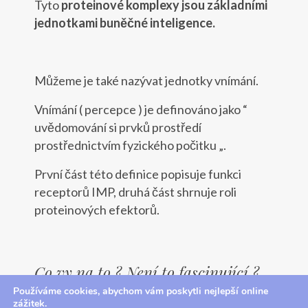
Tyto
proteinové komplexy jsou základními
jednotkami buněčné inteligence.
Můžeme je také nazývat jednotky vnímání.
Vnímání ( percepce ) je definováno jako “
uvědomování si prvků prostředí
prostřednictvím fyzického počitku „.
První část této definice popisuje funkci
receptorů IMP, druhá část shrnuje roli
proteinových efektorů.
Co vy na to ? Není to fascinující ?
Používáme cookies, abychom vám poskytli nejlepší online
Výňatek z knihy : Biologie víry
zážitek.