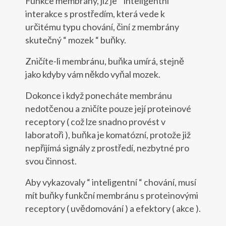
Funkce membrány, jíž je “ inteligentní “
interakce s prostředím, která vede k
určitému typu chování, činí z membrány
skutečný “ mozek “ buňky.
Zničíte-li membránu, buňka umírá, stejně
jako kdyby vám někdo vyňal mozek.
Dokonce i když ponecháte membránu
nedotčenou a zničíte pouze její proteinové
receptory ( což lze snadno provést v
laboratoři ), buňka je komatózní, protože již
nepřijímá signály z prostředí, nezbytné pro
svou činnost.
Aby vykazovaly “ inteligentní “ chování, musí
mít buňky funkční membránu s proteinovými
receptory ( uvědomování ) a efektory ( akce ).