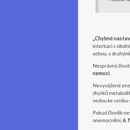
„Chybné nastaven
interkaci s okoln
sebou, s druhými
Nesprávný život
nemoci.
Nevyvážené ener
zbytků metabolit
vedou ke vzniku
Pokud člověk nev
onemocnění,
6. 