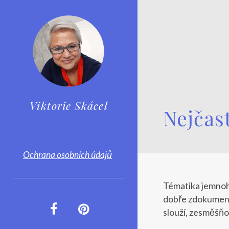
Viktorie Skácel
Nejčas
Ochrana osobních údajů
Tématika jemnohmo
dobře zdokumento
slouží, zesměšň