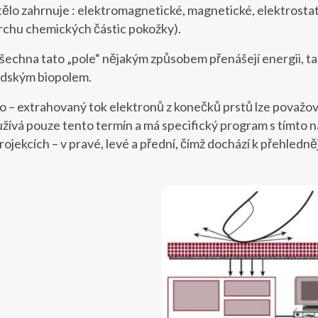
tělo zahrnuje : elektromagnetické, magnetické, elektrostati
rchu chemických částic pokožky).
šechna tato „pole“ nějakým způsobem přenášejí energii, tak
lidským biopolem.
 – extrahovaný tok elektronů z konečků prstů lze považov
žívá pouze tento termín a má specifický program s tímto 
projekcích – v pravé, levé a přední, čímž dochází k přehle