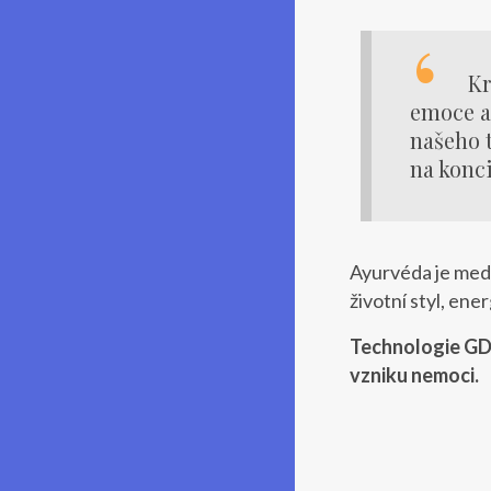
Kr
emoce a
našeho 
na konci
Ayurvéda je medi
životní styl, ene
Technologie GDV
vzniku nemoci.