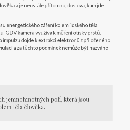
lověka a je neustále přítomno, doslova, kam jde
isu energetického záření kolem lidského těla
u. GDV kamera využívá k měření otisky prstů.
ho impulzu dojde k extrakci elektronů z přiloženého
timulací a za těchto podmínek nemůže být nazváno
ech jemnohmotných polí, která jsou
olem těla člověka.