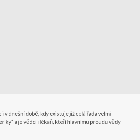
 v dnešní době, kdy existuje již celá řada velmi
y“ a je vědci i lékaři, kteří hlavnímu proudu vědy