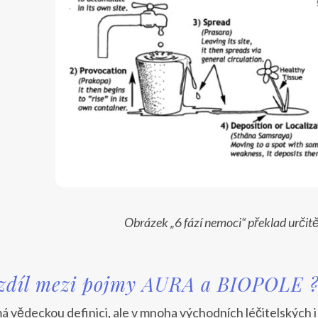
Obrázek „6 fází nemoci“ překlad určit
ozdíl mezi pojmy AURA a BIOPOLE 
 vědeckou definici, ale v mnoha východních léčitelských i