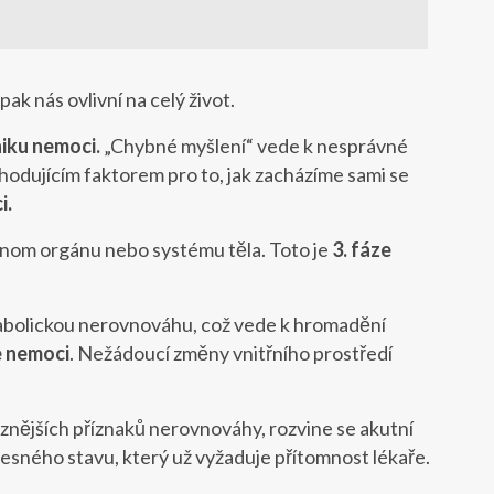
pak nás ovlivní na celý život.
niku nemoci.
„Chybné myšlení“ vede k nesprávné
ozhodujícím faktorem pro to, jak zacházíme sami se
i.
onom orgánu nebo systému těla. Toto je
3. fáze
tabolickou nerovnováhu, což vede k hromadění
e nemoci
. Nežádoucí změny vnitřního prostředí
nějších příznaků nerovnováhy, rozvine se akutní
esného stavu, který už vyžaduje přítomnost lékaře.