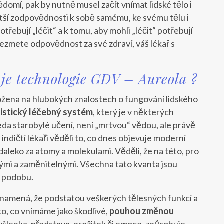
ědomí, pak by nutně musel začít vnímat lidské tělo i
tší zodpovědnosti k sobě samému, ke svému tělu i
třebují „léčit“ a k tomu, aby mohli „léčit“ potřebují
ezmete odpovědnost za své zdraví, váš lékař s
uje technologie GDV – Aureola ?
aložena na hlubokých znalostech o fungování lidského
olistický léčebný systém
, který je v některých
da starobylé učení, není „mrtvou“ vědou, ale právě
ní indičtí lékaři věděli to, co dnes objevuje moderní
daleko za atomy a molekulami. Věděli, že na této, pro
ými a zaměnitelnými. Všechna tato kvanta jsou
u podobu.
To znamená, že podstatou veškerých tělesných funkcí a
 to, co vnímáme jako škodlivé,
pouhou změnou
yšlenka, představa, prožitek či emoce, způsobuje