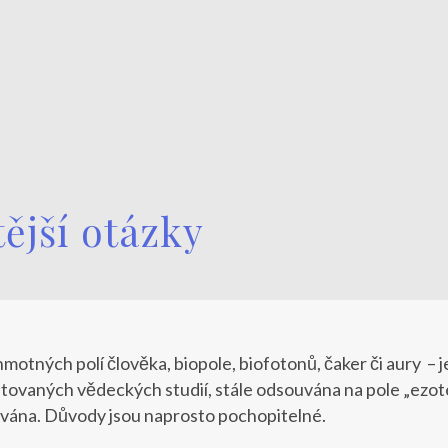
tější otázky
tných polí člověka, biopole, biofotonů, čaker či aury – je i
vaných vědeckých studií, stále odsouvána na pole „ezoterik
ována. Důvody jsou naprosto pochopitelné.