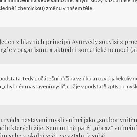
sledně i chemickou) změnu v našem těle.
Jeden z hlavních principů Ayurvédy souvisí s pro
rgie v organismu a aktuální somatické nemoci (akt
podstata, tedy počáteční příčina vzniku a rozvoj jakékoliv 
 „chybném nastavení mysli“, což je v podstatě způsob myšle
urvéda nastavení mysli vnímá jako „soubor vnitřn
odle kterých žije. Sem nutně patří „obraz“ vnímání
m sebe a okolní svět, ve vztahu k sobě.