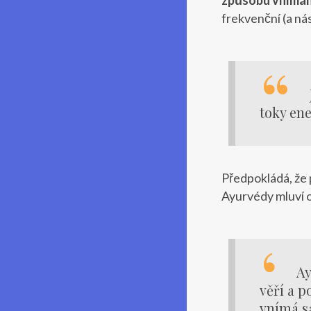
frekvenční (a ná
toky ene
Předpokládá, že 
Ayurvédy mluví o
Ay
věří a p
vnímá sá