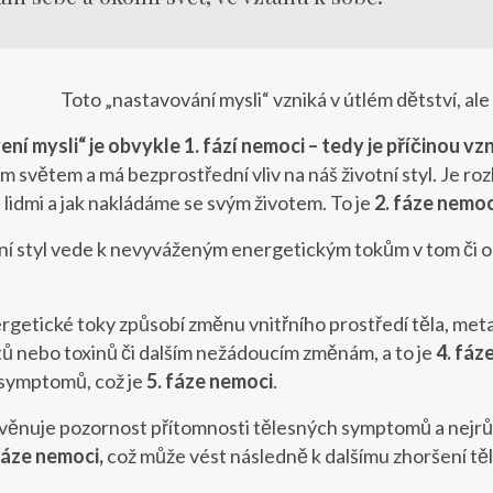
Toto „nastavování mysli“ vzniká v útlém dětství, ale 
í mysli“ je obvykle 1. fází nemoci – tedy je příčinou vz
ím světem a má bezprostřední vliv na náš životní styl. Je r
 lidmi a jak nakládáme se svým životem. To je
2. fáze nemoc
ní styl vede k nevyváženým energetickým tokům v tom či 
getické toky způsobí změnu vnitřního prostředí těla, me
ů nebo toxinů či dalším nežádoucím změnám, a to je
4. fáz
 symptomů, což je
5. fáze nemoci
.
ěnuje pozornost přítomnosti tělesných symptomů a nejrůz
fáze nemoci,
což může vést následně k dalšímu zhoršení těl