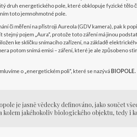
itý druh energetického pole, které obklopuje fyzické tělo č
s ním toto jemnohmotné pole.
mání či měření na přístroji Aureola (GDV kamera), pak k pop
stejný pojem „Aura“, protože toto záření má jinou podstat
řiložen ke sklíčku snímacího zařízení, na základě elektrické
mera potom snímá emisi – záření, které je ale způsobeno s
mluvíme o „energetickém poli“, které se nazývá
BIOPOLE.
opole je jasně vědecky definováno, jako součet vš
 kolem jakéhokoliv biologického objektu, tedy i k