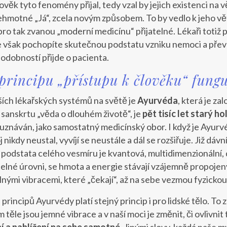
ověk tyto fenomény přijal, tedy vzal by jejich existenci na v
ehmotné „Já“, zcela novým způsobem. To by vedlo k jeho vě
 pro tak zvanou „moderní medicínu“ přijatelné. Lékaři totiž po
e však pochopíte skutečnou podstatu vzniku nemoci a přev
odobností přijde o pacienta.
principu „přístupu k člověku“ fung
ších lékařských systémů na světě je
Ayurvéda
, která je z
 sanskrtu „věda o dlouhém životě“, je
pět tisíc let starý h
znáván, jako samostatný medicínský obor. I když je Ayurvé
 nikdy neustal, vyvíjí se neustále a dál se rozšiřuje. Již dáv
e podstata celého vesmíru je kvantová, multidimenzionální, 
elné úrovni, se hmota a energie stávají vzájemně propojen
lnými vibracemi, které „čekají“, až na sebe vezmou fyzicko
 principů Ayurvédy platí stejný princip i pro lidské tělo. 
ěle jsou jemné vibrace a v naší moci je změnit, či ovlivnit
 a nahlížení na sebe samotné.
Jinými slovy, každá naše m