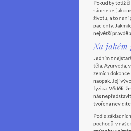
Pokud by totiž čl
sám sebe, jako n
životu, a to není
pacienty. Jakmil
největší pravděp
Na jakém 
Jedním z nejstar
těla. Ayurvéda, v
zemích dokonce u
naopak. Její vývoj
fyzika. Věděli, ž
nás nepředstavit
tvořena nevidite
Podle základních
pochodů v našem t
způsobu vnímání