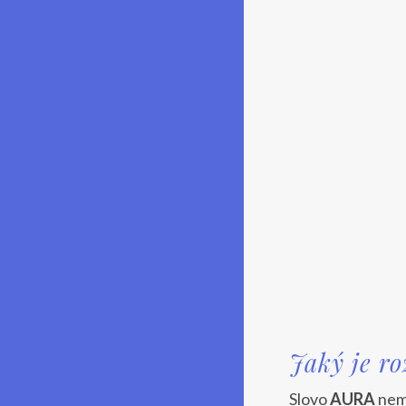
Jaký je r
Slovo
AURA
nemá