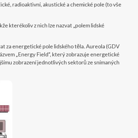
cké, radioaktivní, akustické a chemické pole (to vše
že kterékoliv z nich lze nazvat „polem lidské
at za energetické pole lidského těla. Aureola (GDV
názvem „Energy Field“, který zobrazuje energetické
dnějšímu zobrazení jednotlivých sektorů ze snímaných