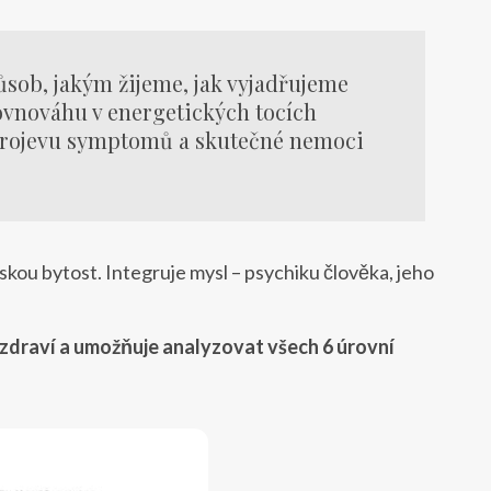
sob, jakým žijeme, jak vyjadřujeme
vnováhu v energetických tocích
 projevu symptomů a skutečné nemoci
kou bytost. Integruje mysl – psychiku člověka, jeho
 zdraví a umožňuje analyzovat všech 6 úrovní