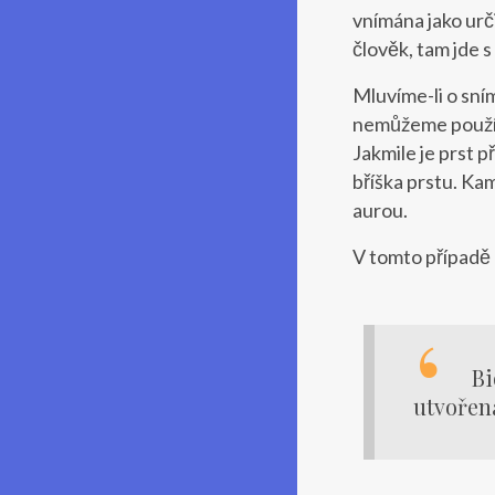
vnímána jako urč
člověk, tam jde 
Mluvíme-li o sní
nemůžeme použít 
Jakmile je prst p
bříška prstu. Ka
aurou.
V tomto případě 
Bi
utvořena