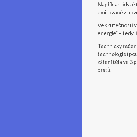
Například lidské 
emitované z pov
Ve skutečnosti v
energie“ – tedy 
Technicky řečeno
technologie) pou
záření těla ve 3 
prstů.