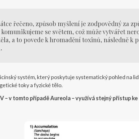
átce řečeno, způsob myšlení je zodpovědný za způ
 komunikujeme se světem, což může vytvářet nero
těla, a to povede k hromadění toxinů, následně k
.
cínský systém, který poskytuje systematický pohled na lids
rgetické toky a fyzické tělo.
 – v tomto případě Aureola – využívá stejný přístup ke