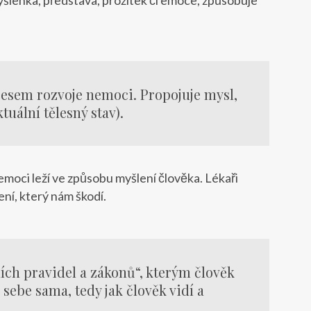
cesem rozvoje nemoci. Propojuje mysl,
uální tělesný stav).
nemoci leží ve způsobu myšlení člověka. Lékaři
ní, který nám škodí.
ích pravidel a zákonů“, kterým člověk
 sebe sama, tedy jak člověk vidí a