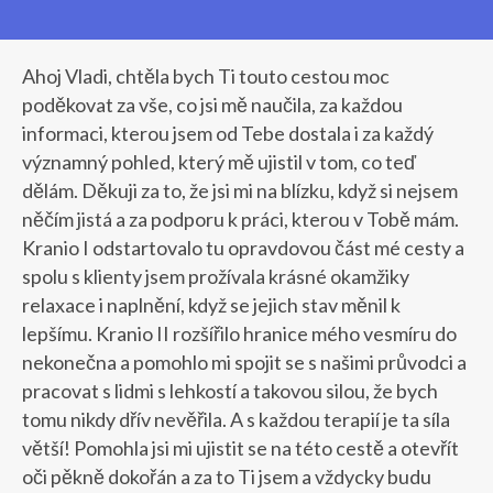
Ahoj Vladi, chtěla bych Ti touto cestou moc
poděkovat za vše, co jsi mě naučila, za každou
informaci, kterou jsem od Tebe dostala i za každý
významný pohled, který mě ujistil v tom, co teď
dělám. Děkuji za to, že jsi mi na blízku, když si nejsem
něčím jistá a za podporu k práci, kterou v Tobě mám.
Kranio I odstartovalo tu opravdovou část mé cesty a
spolu s klienty jsem prožívala krásné okamžiky
relaxace i naplnění, když se jejich stav měnil k
lepšímu. Kranio II rozšířilo hranice mého vesmíru do
nekonečna a pomohlo mi spojit se s našimi průvodci a
pracovat s lidmi s lehkostí a takovou silou, že bych
tomu nikdy dřív nevěřila. A s každou terapií je ta síla
větší! Pomohla jsi mi ujistit se na této cestě a otevřít
oči pěkně dokořán a za to Ti jsem a vždycky budu