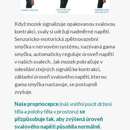
Když mozek signalizuje opakovanou svalovou
kontrakci, svaly si udržují nadměrné napětí.
Senzoricko-motorická zpětnovazební
smyčka v nervovém systému, nazývaná gama
smyčka, automaticky reguluje úroveň napětí
v našich svalech. Jak mozek pokračuje v
odesílání stejných signálů ke kontrakci,
základní úroveň svalového napětí, kterou
gama smyčka nastavuje, se postupně
zvyšuje.
Naše propriocepce
(náš vnitřní pocit držení
těla a polohy těla v prostoru)
se
přizpůsobuje tak, aby zvýšená úroveň
svalového napětí působila normálně.