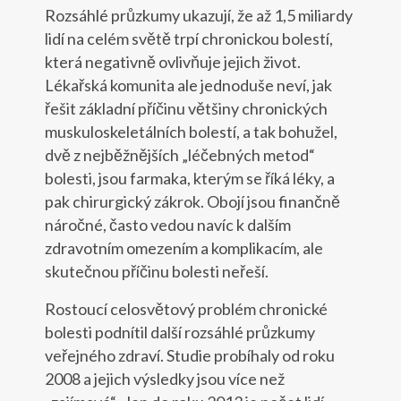
Rozsáhlé průzkumy ukazují, že až 1,5 miliardy
lidí na celém světě trpí chronickou bolestí,
která negativně ovlivňuje jejich život.
Lékařská komunita ale jednoduše neví, jak
řešit základní příčinu většiny chronických
muskuloskeletálních bolestí, a tak bohužel,
dvě z nejběžnějších „léčebných metod“
bolesti, jsou farmaka, kterým se říká léky, a
pak chirurgický zákrok. Obojí jsou finančně
náročné, často vedou navíc k dalším
zdravotním omezením a komplikacím, ale
skutečnou příčinu bolesti neřeší.
Rostoucí celosvětový problém chronické
bolesti podnítil další rozsáhlé průzkumy
veřejného zdraví. Studie probíhaly od roku
2008 a jejich výsledky jsou více než