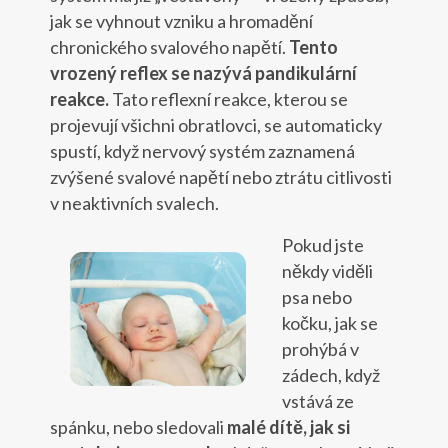
jak se vyhnout vzniku a hromadění
chronického svalového napětí.
Tento
vrozený reflex se nazývá pandikulární
reakce.
Tato reflexní reakce, kterou se
projevují všichni obratlovci, se automaticky
spustí, když nervový systém zaznamená
zvýšené svalové napětí nebo ztrátu citlivosti
v neaktivních svalech.
Pokud jste
někdy viděli
psa nebo
kočku, jak se
prohýbá v
zádech, když
vstává ze
spánku, nebo sledovali
malé dítě, jak si