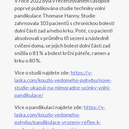
V roce 2022 byla v recenzovaném časopise
poprvé publikována studie techniky volní
pandikulace Thomase Hanny. Studie
zahrnovala 103 pacientů s chronickou bolestí
dolní části zad a/nebo krku. Poté, co pacienti
absolvovali v průměru tři sezení a následně
cvičení doma, se jejich bolest dolní části zad
snížila o 81 % a bolest krční páteře, ramen a
krku o 80 %.
Více o studii najdete zde:
https://v-
laska.com/kouzlo-vedomeho-pohybu/nove-
studie-ukazuji-na-mimoradne-ucinky-volni-
pandikulace/
Více o pandikulaci najdete zde:
https://v-
laska.com/kouzlo-vedomeho-
pohybu/pandikulace-vrozeny-reflex-k-