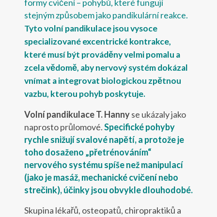
formy cvičení – pohybů, které fungují
stejným způsobem jako pan
dikulární reakce.
Tyto volní pandikulace jsou vysoce
specializované excentrické kontrakce,
které musí být prováděny velmi pomalu a
zcela vědomě, aby nervový systém dokázal
vnímat a integrovat biologickou zpětnou
vazbu, kterou pohyb poskytuje.
Volní pandikulace T. Hanny
se ukázaly jako
naprosto průlomové.
Specifické pohyby
rychle snižují svalové napětí, a protože je
toho dosaženo „přetrénováním“
nervového systému spíše než manipulací
(jako je masáž, mechanické cvičení nebo
strečink), účinky jsou obvykle dlouhodobé.
Skupina lékařů, osteopatů, chiropraktiků a