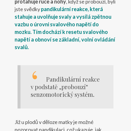
protahuje ruce a nohy
, když se probouzí, byli
jste svědky
pandikulární reakce, která
stahuje a uvolňuje svaly a vysílá zpětnou
vazbu o úrovni svalového napětí do
mozku.
Tím dochází k resetu svalového
napětí a obnoví se základní, volní ovládání
svalů.
Pandikulární reakce
v podstatě „probouzí“
senzomotorický systém.
Již u plodů v děloze matky je možné
pozorovat pandikulaci, což ukazuje, jak