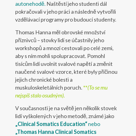
autonehodě.
Naštěstí jeho studenti dál
pokračovali v jeho práci a následně vytvořili
vzdělávací programy pro budoucí studenty.
Thomas Hanna měl obrovské množství
příznivců – stovky lidí se účastnily jeho
workshopů a mnozí cestovali po celé zemi,
aby s ním mohli spolupracovat. Pomohl
tisícům lidí uvolnit svalové napětí a změnit
naučené svalové vzorce, které byly příčinou
jejich chronické bolesti a
muskuloskeletálních poruch.
**
(To se mu
nejspíš stalo osudným).
V současnosti je na světě jen několik stovek
lidí vyškolených v jeho metodě, známé jako
„Clinical Somatics Education“
nebo
„Thomas Hanna Clinical Somatics