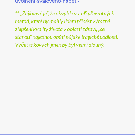
uvolneni-svaloveho-napeti/
** „Zajímavé je“, že obvykle autoři převratných
metod, které by mohly lidem přinést výrazné
zlepšení kvality života v oblasti zdraví, „se
stanou“ najednou obětí nějaké tragické události.
Výčet takových jmen by byl velmi dlouhý.