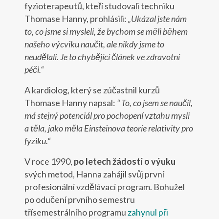
fyzioterapeutů, kteří studovali techniku
Thomase Hanny, prohlásili:
„Ukázal jste nám
to, co jsme si mysleli, že bychom se měli během
našeho výcviku naučit, ale nikdy jsme to
neudělali. Je to chybějící článek ve zdravotní
péči.“
A kardiolog, který se zúčastnil kurzů
Thomase Hanny napsal:
“ To, co jsem se naučil,
má stejný potenciál pro pochopení vztahu mysli
a těla, jako měla Einsteinova teorie relativity pro
fyziku.“
V roce 1990,
po letech žádostí o výuku
svých metod, Hanna zahájil svůj první
profesionální vzdělávací program. Bohužel
po odučení prvního semestru
třísemestrálního programu
zahynul při