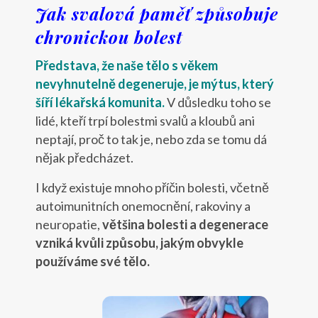
Jak svalová paměť způsobuje
chronickou bolest
Představa, že naše tělo s věkem
nevyhnutelně degeneruje, je mýtus, který
šíří lékařská komunita.
V důsledku toho se
lidé, kteří trpí bolestmi svalů a kloubů ani
neptají, proč to tak je, nebo zda se tomu dá
nějak předcházet.
I když existuje mnoho příčin bolesti, včetně
autoimunitních onemocnění, rakoviny a
neuropatie,
většina bolesti a degenerace
vzniká kvůli způsobu, jakým obvykle
používáme své tělo.