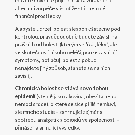
můžete dokonce přijít o práci a zdravotní či
alternativní péče vás může stát nemalé
finanční prostředky.
A abyste udrželi bolest alespoň částečně pod
kontrolou, pravděpodobně budete závislí na
prášcích od bolesti (kterým se říká „léky“, ale
ve skutečnosti nikoho neléčí, pouze zastírají
symptomy, potlačují bolest a pokud
nenajdete jiný způsob, stanete se na nich
závislí).
Chronická bolest se stává novodobou
epidemií
(stejně jako rakovina, obezita nebo
nemoci srdce), o které se sice příliš nemluví,
ale mnohé studie – zahrnující zejména
spotřebu analgetik a opioidů ve společnosti –
přinášejí alarmující výsledky.