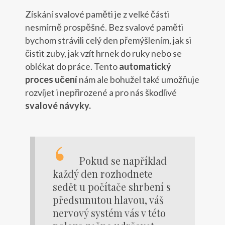
Získání svalové paměti je z velké části
nesmírně prospěšné. Bez svalové paměti
bychom strávili celý den přemýšlením, jak si
čistit zuby, jak vzít hrnek do ruky nebo se
oblékat do práce. Tento
automatický
proces učení
nám ale bohužel také umožňuje
rozvíjet i nepřirozené a pro nás škodlivé
svalové návyky.
Pokud se například
každý den rozhodnete
sedět u počítače shrbení s
předsunutou hlavou, váš
nervový systém vás v této