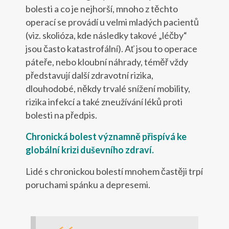
bolesti a co je nejhorší, mnoho z těchto
operací se provádí u velmi mladých pacientů
(viz. skolióza, kde následky takové „léčby“
jsou často katastrofální). Ať jsou to operace
páteře, nebo kloubní náhrady, téměř vždy
představují další zdravotní rizika,
dlouhodobé, někdy trvalé snížení mobility,
rizika infekcí a také zneužívání léků proti
bolesti na předpis.
Chronická bolest významně přispívá ke
globální krizi duševního zdraví.
Lidé s chronickou bolestí mnohem častěji trpí
poruchami spánku a depresemi.