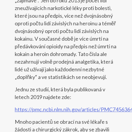
„zajímavé“. Jen do roku 2013 je počet lidí
zneužívajících narkotické léky proti bolesti,
které jsou na předpis, více než dvojnásobný
oproti počtu lidí závislých na heroinu a téměř
dvojnásobný oproti počtu lidí závislých na
kokainu. V současné době je více úmrtí na
předávkování opioidy na předpis než úmrtí na
kokain a heroin dohromady. Tato čísla ale
nezahrnují volně prodejná analgetika, která
lidé už užívají jako každodenní nezbytné
„doplňky“ a ve statistikách se neobjevují.
Jednu ze studií, která byla publikovaná v
letech 2019 najdete zde:
https://pmc.ncbi.nlm.nih.gov/articles/PMC745636
Mnoho pacientů se obrací na své lékaře s
žádosti a chirurgický zákrok, aby se zbavili