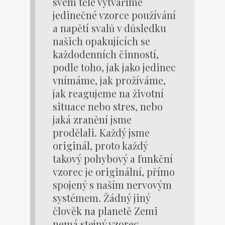
svém těle vytváříme
jedinečné vzorce používání
a napětí svalů v důsledku
našich opakujících se
každodenních činností,
podle toho, jak jako jedinec
vnímáme, jak prožíváme,
jak reagujeme na životní
situace nebo stres, nebo
jaká zranění jsme
prodělali. Každý jsme
originál, proto každý
takový pohybový a funkční
vzorec je originální, přímo
spojený s naším nervovým
systémem. Žádný jiný
člověk na planetě Zemi
nemá stejný vzorec