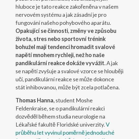
hluboce je tato reakce zakořeněna v našem
nervovém systému a jak zásadní je pro
fungování našeho pohybového aparátu.
Opakující se činnosti, změny ve způsobu
života, stres nebo sportovní trénink
bohužel mají tendenci hromadit svalové
napětí mnohem rychleji, než ho naše
pandikulární reakce dokáže vyvážit.
A jak
se napětí zvyšuje a svalové vzorce se hlouběji
učí, pandikulární reakce se může dokonce
stát inhibovanou, může být zcela potlačena.
Thomas Hanna,
student Moshe
Feldenkraise, se o pandikulární reakci
dozvěděl během studia neurologie na
Lékařské fakultě Floridské univerzity.
V
průběhu let vyvinul poměrně jednoduché