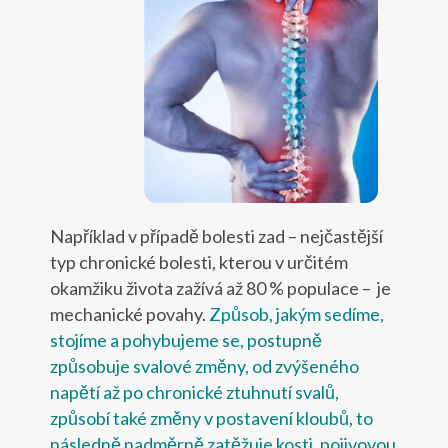
Například v případě bolesti zad – nejčastější
typ chronické bolesti, kterou v určitém
okamžiku života zažívá až 80 % populace – je
mechanické povahy.
Způsob, jakým sedíme,
stojíme a pohybujeme se, postupně
způsobuje svalové změny, od zvýšeného
napětí až po chronické ztuhnutí svalů,
způsobí také změny v postavení kloubů, to
následně nadměrně zatěžuje kosti, pojivovou