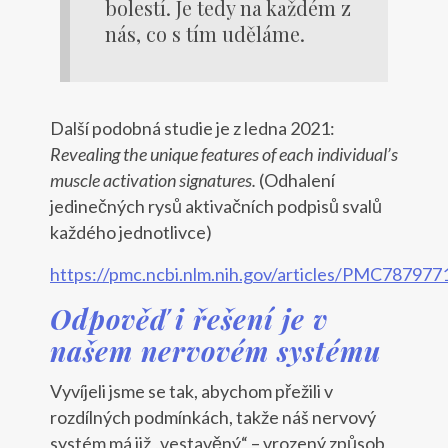
bolestí. Je tedy na každém z
nás, co s tím uděláme.
Další podobná studie je z ledna 2021:
Revealing the unique features of each individual’s
muscle activation signatures.
(Odhalení
jedinečných rysů aktivačních podpisů svalů
každého jednotlivce)
https://pmc.ncbi.nlm.nih.gov/articles/PMC787977
Odpověď i řešení je v
našem nervovém systému
Vyvíjeli jsme se tak, abychom přežili v
rozdílných podmínkách, takže náš nervový
systém má již „vestavěný“ – vrozený způsob,