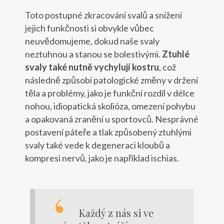
Toto postupné zkracování svalů a snížení
jejich funkčnosti si obvykle vůbec
neuvědomujeme, dokud naše svaly
neztuhnou a stanou se bolestivými.
Ztuhlé
svaly také nutně vychylují kostru
, což
následně způsobí patologické změny v držení
těla a problémy, jako je funkční rozdíl v délce
nohou, idiopatická skolióza, omezení pohybu
a opakovaná zranění u sportovců. Nesprávné
postavení páteře a tlak způsobený ztuhlými
svaly také vede k degeneraci kloubů a
kompresi nervů, jako je například ischias.
Každý z nás si ve