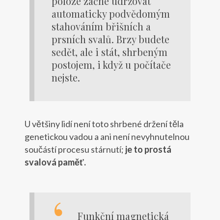
poloze začne udržovat
automaticky podvědomým
stahováním břišních a
prsních svalů. Brzy budete
sedět, ale i stát, shrbeným
postojem, i když u počítače
nejste.
U většiny lidí není toto shrbené držení těla
genetickou vadou a ani není nevyhnutelnou
součástí procesu stárnutí;
je to prostá
svalová paměť.
Funkční magnetická