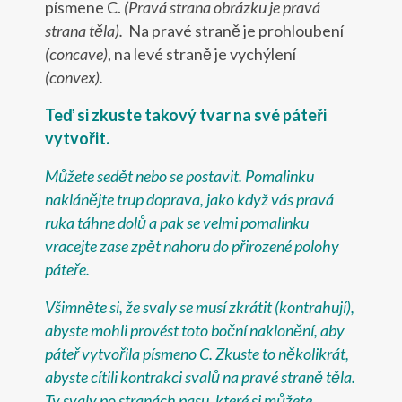
písmene C.
(Pravá strana obrázku je pravá
strana těla).
Na pravé straně je prohloubení
(concave)
, na levé straně je vychýlení
(convex).
Teď si zkuste takový tvar na své páteři
vytvořit.
Můžete sedět nebo se postavit. Pomalinku
naklánějte trup doprava, jako když vás pravá
ruka táhne dolů a pak se velmi pomalinku
vracejte zase zpět nahoru do přirozené polohy
páteře.
Všimněte si, že svaly se musí zkrátit (kontrahují),
abyste mohli provést toto boční naklonění, aby
páteř vytvořila písmeno C. Zkuste to několikrát,
abyste cítili kontrakci svalů na pravé straně těla.
Ty svaly po stranách pasu, které si můžete