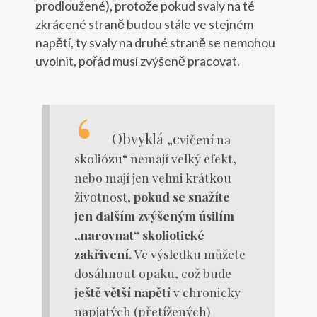
prodloužené), protože pokud svaly na té
zkrácené straně budou stále ve stejném
napětí, ty svaly na druhé straně se nemohou
uvolnit, pořád musí zvýšeně pracovat.
Obvyklá „c
vičení na
skoliózu“ nemají velký efekt,
nebo mají jen velmi krátkou
životnost,
pokud se snažíte
jen dalším zvýšeným úsilím
„narovnat“ skoliotické
zakřivení.
Ve výsledku můžete
dosáhnout opaku, což bude
ještě větší napětí
v chronicky
napjatých (přetížených)