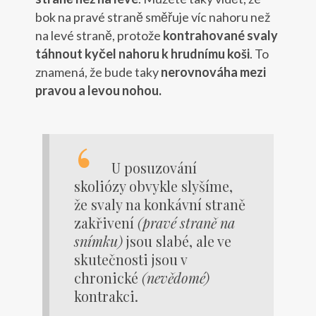
bok na pravé straně směřuje víc nahoru než
na levé straně, protože
kontrahované svaly
táhnout kyčel nahoru k hrudnímu koši
. To
znamená, že bude taky
nerovnováha mezi
pravou a levou nohou.
U posuzování
skoliózy obvykle slyšíme,
že svaly na konkávní straně
zakřivení
(pravé straně na
snímku)
jsou slabé, ale ve
skutečnosti jsou v
chronické
(nevědomé)
kontrakci.