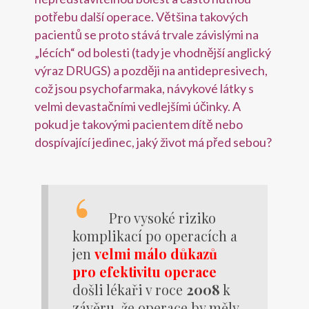
potřebu další operace. Většina takových
pacientů se proto stává trvale závislými na
„lécích“ od bolesti (tady je vhodnější anglický
výraz DRUGS) a později na antidepresivech,
což jsou psychofarmaka, návykové látky s
velmi devastačními vedlejšími účinky. A
pokud je takovými pacientem dítě nebo
dospívající jedinec, jaký život má před sebou?
Pro vysoké riziko
komplikací po operacích a
jen
velmi málo důkazů
pro efektivitu operace
došli lékaři v roce
2008
k
závěru, že operace by měly