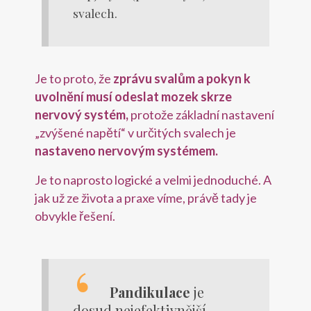
svalech.
Je to proto, že
zprávu svalům a pokyn k
uvolnění musí odeslat mozek skrze
nervový systém,
protože základní nastavení
„zvýšené napětí“ v určitých svalech je
nastaveno nervovým systémem.
Je to naprosto logické a velmi jednoduché. A
jak už ze života a praxe víme, právě tady je
obvykle řešení.
Pandikulace
je
dosud nejefektivnější