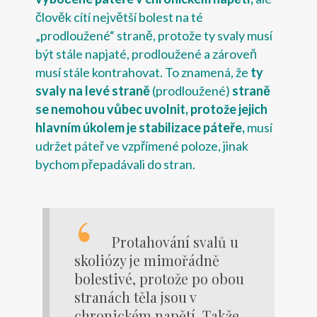
člověk cítí největší bolest na té
„prodloužené“ straně, protože ty svaly musí
být stále napjaté, prodloužené a zároveň
musí stále kontrahovat. To znamená, že
ty
svaly na levé straně
(prodloužené)
straně
se nemohou vůbec uvolnit, protože jejich
hlavním úkolem je stabilizace páteře,
musí
udržet páteř ve vzpřímené poloze, jinak
bychom přepadávali do stran.
Protahování svalů u
skoliózy je mimořádně
bolestivé, protože po obou
stranách těla jsou v
chronickém napětí. Takže