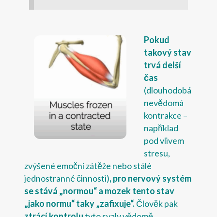
Pokud
takový stav
trvá delší
čas
(dlouhodobá
nevědomá
kontrakce –
například
pod vlivem
stresu,
zvýšené emoční zátěže nebo stálé
jednostranné činnosti)
, pro nervový systém
se stává „normou“ a mozek tento stav
„jako normu“ taky „zafixuje“.
Člověk pak
ztrácí kontrolu
tyto svaly vědomě