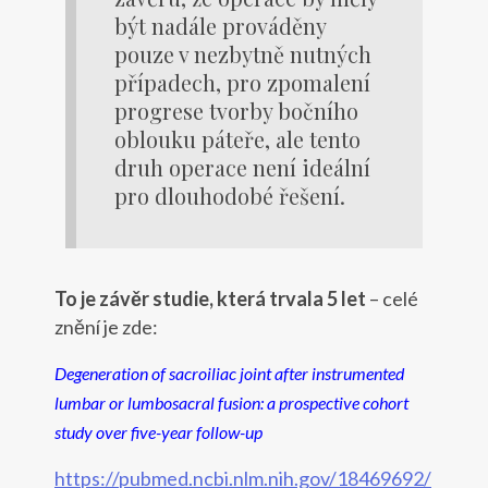
být nadále prováděny
pouze v nezbytně nutných
případech, pro zpomalení
progrese tvorby bočního
oblouku páteře, ale tento
druh operace není ideální
pro dlouhodobé řešení.
To je závěr studie, která trvala 5 let
– celé
znění je zde:
Degeneration of sacroiliac joint after instrumented
lumbar or lumbosacral fusion: a prospective cohort
study over five-year follow-up
https://pubmed.ncbi.nlm.nih.gov/18469692/