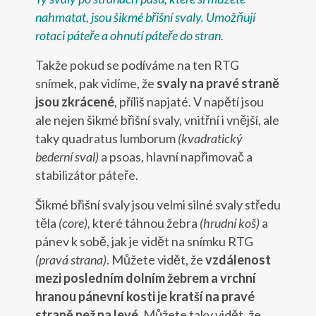
nahmatat, jsou šikmé břišní svaly. Umožňují
rotaci páteře a ohnutí páteře do stran.
Takže pokud se podíváme na ten RTG
snímek, pak vidíme, že
svaly na pravé straně
jsou zkrácené
, příliš napjaté. V napětí jsou
ale nejen šikmé břišní svaly, vnitřní i vnější, ale
taky quadratus lumborum
(kvadratický
bederní sval)
a psoas, hlavní napřimovač a
stabilizátor páteře.
Šikmé břišní svaly jsou velmi silné svaly středu
těla
(core),
které táhnou žebra
(hrudní koš)
a
pánev k sobě, jak je vidět na snímku RTG
(pravá strana)
. Můžete vidět, že
vzdálenost
mezi posledním dolním žebrem a vrchní
hranou pánevní kosti je kratší na pravé
straně než na levé
. Můžete taky vidět, že