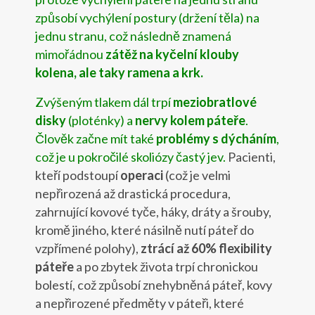
způsobí vychýlení postury (držení těla) na
jednu stranu, což následně znamená
mimořádnou
zátěž na kyčelní klouby
kolena, ale taky ramena a krk.
Zvýšeným tlakem dál trpí
meziobratlové
disky
(ploténky) a
nervy kolem páteře
.
Člověk začne mít také
problémy s dýcháním
,
což je u pokročilé skoliózy častý jev.
Pacienti,
kteří podstoupí
operaci
(což je velmi
nepřirozená až drastická procedura,
zahrnující kovové tyče, háky, dráty a šrouby,
kromě jiného, které násilně nutí páteř do
vzpřímené polohy),
ztrácí až 60% flexibility
páteře
a po zbytek života trpí chronickou
bolestí, což způsobí znehybněná páteř, kovy
a nepřirozené předměty v páteři, které