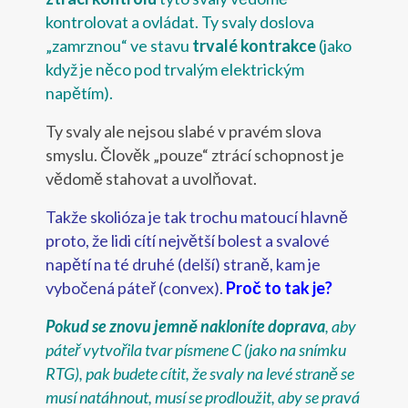
kontrolovat a ovládat.
Ty svaly doslova
„zamrznou“ ve stavu
trvalé kontrakce
(jako
když je něco pod trvalým elektrickým
napětím).
Ty svaly ale nejsou slabé v pravém slova
smyslu. Člověk „pouze“ ztrácí schopnost je
vědomě stahovat a uvolňovat.
Takže skolióza je tak trochu matoucí hlavně
proto, že lidi cítí největší bolest a svalové
napětí na té druhé (delší) straně, kam je
vybočená páteř (convex).
Proč to tak je?
Pokud se znovu jemně nakloníte doprava
, aby
páteř vytvořila tvar písmene C (jako na snímku
RTG), pak budete cítit, že svaly na levé straně se
musí natáhnout, musí se prodloužit, aby se pravá