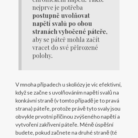
nejprve je potřeba
postupně uvolňovat
napětí svalů po obou
stranách vybočené páteře,
aby se páteř mohla začít
vracet do své přirozené
polohy.
V mnoha případech u skoliózy je víc efektivní,
když se začne s uvolňováním napětí svalů na
konkávní straně (v tomto případě je to pravá
strana) páteře, protože právě tyto svaly jsou
obvykle prvotní příčinou zvýšeného napětí a
vytvoření zakřivení páteře. Méně úspěšní
budete, pokud začnete na druhé straně (té