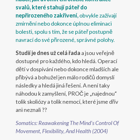
svalů, které stahují páteř do
nepřirozeného zakřivení,
obvykle zažívají
zmírnění nebo dokonce úplnou eliminaci
bolesti, spolu s tím, že se páteř postupně
navrací do své přirozené, správné polohy.
Studií je dnes už celá řada
a jsou veřejně
dostupné pro každého, kdo hledá. Operací
dětí v dospívání nebo dokonce mladších ale
přibývá a bohužel jen málo rodičů domyslí
následky a hledá jiná řešení. A není taky
náhodou k zamyšlení, PROČ je „najednou“
tolik skoliózy a tolik nemocí, které jsme dřív
ani neznali ??
Somatics: Reawakening The Mind’s Control Of
Movement, Flexibility, And Health (2004)