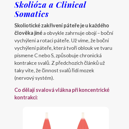
Skolióza a Clinical
Somatics
Skoliotické zakřivení páteře je u každého
člověka jiné
a obvykle zahrnuje obojí – boční
vychýlení a rotaci páteře. Už víme, že boční
vychýlení páteře, která tvoří oblouk ve tvaru
písmene C nebo S, způsobuje chronická
kontrakce svalů. Z předchozích článků už
taky víte, že činnost svalů řídí mozek
(nervový systém).
Co dělají svalová vlákna při koncentrické
kontrakci: