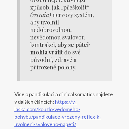
způsob, jak „přeškolit“
(retrain)
nervový systém,
aby uvolnil
nedobrovolnou,
nevědomou svalovou
kontrakci,
aby se páteř
mohla vrátit
do své
původní, zdravé a
přirozené polohy.
Více o pandikulaci a clinical somatics najdete
v dalších článcích:
https://v-
laska.com/kouzlo-vedomeho-
pohybu/pandikulace-vrozeny-reflex-k-
uvolneni-svaloveho-napeti/