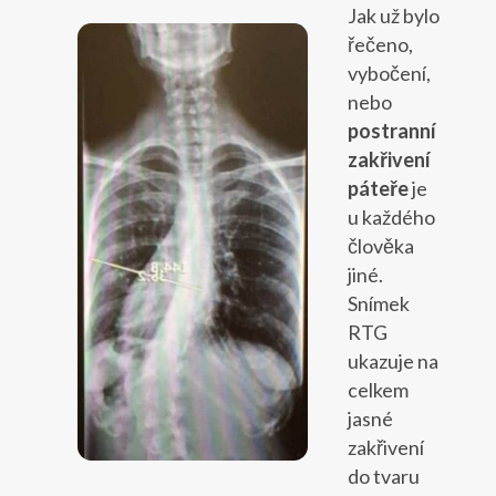
Jak už bylo
řečeno,
vybočení,
nebo
postranní
zakřivení
páteře
je
u každého
člověka
jiné.
Snímek
RTG
ukazuje na
celkem
jasné
zakřivení
do tvaru