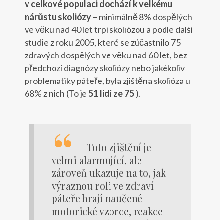
v celkové populaci dochází k velkému
nárůstu skoliózy
– minimálně 8% dospělých
ve věku nad 40 let trpí skoliózou a podle další
studie z roku 2005, které se zúčastnilo 75
zdravých dospělých ve věku nad 60 let, bez
předchozí diagnózy skoliózy nebo jakékoliv
problematiky páteře, byla zjištěna skolióza u
68% z nich (To je
51 lidí ze 75
).
Toto zjištění je
velmi alarmující, ale
zároveň ukazuje na to, jak
výraznou roli ve zdraví
páteře hrají naučené
motorické vzorce, reakce