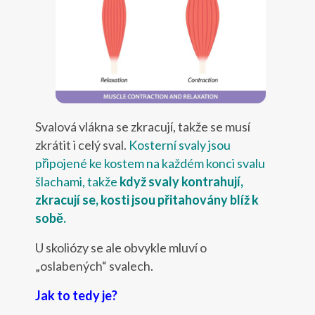
Svalová vlákna se zkracují, takže se musí
zkrátit i celý sval.
Kosterní svaly jsou
připojené ke kostem na každém konci svalu
šlachami, takže
když svaly kontrahují,
zkracují se, kosti jsou přitahovány blíž k
sobě.
U skoliózy se ale obvykle mluví o
„oslabených“ svalech.
Jak to tedy je?