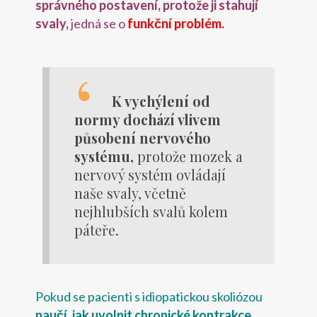
správného postavení, protože ji stahují
svaly,
jedná se o
funkční problém.
K vychýlení od
normy dochází vlivem
působení nervového
systému,
protože mozek a
nervový systém ovládají
naše svaly, včetně
nejhlubších svalů kolem
páteře.
Pokud se pacienti s idiopatickou skoliózou
naučí, jak uvolnit chronické kontrakce