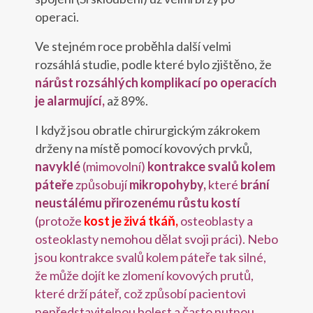
operaci.
Ve stejném roce proběhla další velmi
rozsáhlá studie, podle které bylo zjištěno, že
nárůst rozsáhlých komplikací po operacích
je alarmující,
až 89%.
I když jsou obratle chirurgickým zákrokem
drženy na místě pomocí kovových prvků,
navyklé
(mimovolní)
kontrakce svalů kolem
páteře
způsobují
mikropohyby,
které
brání
neustálému přirozenému růstu kostí
(protože
kost je živá tkáň,
osteoblasty a
osteoklasty nemohou dělat svoji práci).
Nebo
jsou kontrakce svalů kolem páteře tak silné,
že může dojít ke zlomení kovových prutů,
které drží páteř, což způsobí pacientovi
nepředstavitelnou bolest a často nutnou