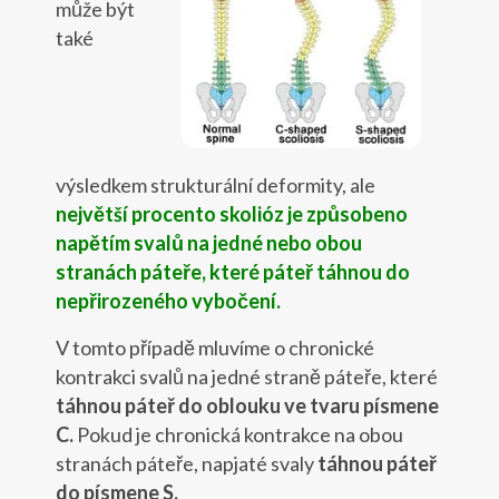
může být
také
výsledkem strukturální deformity, ale
největší procento skolióz je způsobeno
napětím svalů na jedné nebo obou
stranách páteře, které páteř táhnou do
nepřirozeného vybočení.
V tomto případě mluvíme o chronické
kontrakci svalů na jedné straně páteře, které
táhnou páteř do oblouku ve tvaru písmene
C.
Pokud je chronická kontrakce na obou
stranách páteře, napjaté svaly
táhnou páteř
do písmene S.