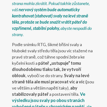
strana mohla zkrátit. Pokud takhle zůstanete,
váš
nervový systém bude automaticky
kontrahovat (stahovat) svaly na levé straně
těla, protože se bude snažit vrátit páteř do
vzpřímené, stabilní polohy,
abyste nespadli do
strany.
Podle snímku RTG, šikmé břišní svaly a
hluboké svaly středu těla jsou víc stažené na
pravé straně, což táhne spodní žebra ke
kyčelní kosti a
páteř „ustupuje“ tomu
dlouhodobému tlaku
tak, že vytvoří
oblouk
, vybočí se do strany.
Svaly na levé
straně těla ale musí pracovat víc a víc
(jsou
ve větším a větším napětí taky),
aby
stabilizovaly páteř
a postavení těla.
Ve
výsledku jsou svaly po obou stranách
vybočené páteře v chronickém napětí,
ale