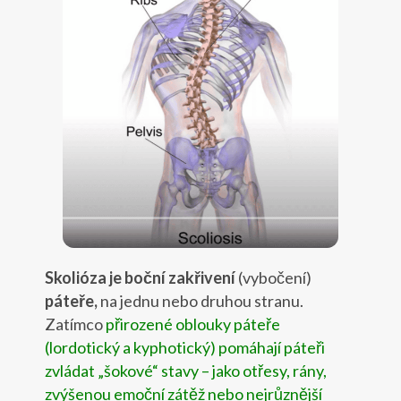
Skolióza je boční zakřivení
(vybočení)
páteře,
na jednu nebo druhou stranu.
Zatímco
přirozené oblouky páteře
(lordotický a kyphotický) pomáhají páteři
zvládat „šokové“ stavy – jako otřesy, rány,
zvýšenou emoční zátěž nebo nejrůznější