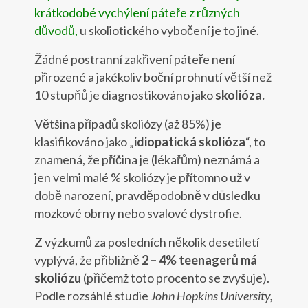
krátkodobé vychýlení páteře z různých
důvodů,
u skoliotického vybočení je to jiné.
Žádné postranní zakřivení páteře není
přirozené a jakékoliv boční prohnutí větší než
10 stupňů je diagnostikováno jako
skolióza.
Většina případů skoliózy (až 85%) je
klasifikováno jako „
idiopatická skolióza
“, to
znamená, že příčina je (lékařům) neznámá a
jen velmi malé % skoliózy je přítomno už v
době narození, pravděpodobně v důsledku
mozkové obrny nebo svalové dystrofie.
Z výzkumů za posledních několik desetiletí
vyplývá, že přibližně
2 – 4% teenagerů má
skoliózu
(přičemž toto procento se zvyšuje).
Podle rozsáhlé studie
John Hopkins University,