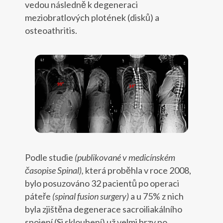
vedou následně k degeneraci
meziobratlových plotének (disků) a
osteoathritis.
Podle studie
(publikované v medicínském
časopise Spinal),
která proběhla v roce 2008,
bylo posuzováno 32 pacientů po operaci
páteře
(spinal fusion surgery)
a u 75% z nich
byla zjištěna degenerace sacroiliakálního
spojení (Si skloubení) už velmi brzy po