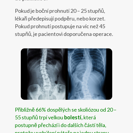
Pokud je boční prohnutí 20 – 25 stupňů,
lékaři předepisují podpěru, nebo korzet.
Pokud prohnutí postupuje na víc než 45
stupňů, je pacientovi doporučena operace.
Přibližně 66% dospělých se skoliózou od 20 –
55 stupňů trpí velkou
bolestí,
která
postupně přechází i do dalších částí těla,
protože vychýlení páteře na jednu stranu