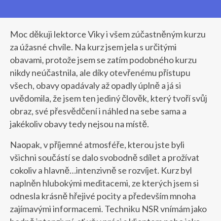
Moc děkuji lektorce Viky i všem zúčastněným kurzu
za úžasné chvíle. Na kurz jsem jela s určitými
obavami, protože jsem se zatím podobného kurzu
nikdy neúčastnila, ale díky otevřenému přístupu
všech, obavy opadávaly až opadly úplně a já si
uvědomila, že jsem ten jediný člověk, který tvoří svůj
obraz, své přesvědčení i náhled na sebe sama a
jakékoliv obavy tedy nejsou na místě.
Naopak, v příjemné atmosféře, kterou jste byli
všichni součástí se dalo svobodně sdílet a prožívat
cokoliv a hlavně…intenzivně se rozvíjet. Kurz byl
naplněn hlubokými meditacemi, ze kterých jsem si
odnesla krásně hřejivé pocity a především mnoha
zajímavými informacemi. Techniku NSR vnímám jako