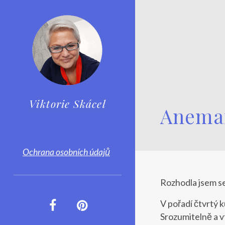
Viktorie Skácel
Anemar
Ochrana osobních údajů
Rozhodla jsem se
V pořadí čtvrtý k
Srozumitelně a v