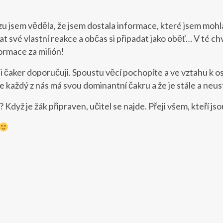
zu jsem věděla, že jsem dostala informace, které jsem mohl
pat své vlastní reakce a občas si připadat jako oběť… V té ch
ormace za milión!
 čaker doporučuji. Spoustu věcí pochopíte a ve vztahu k ost
e každý z nás má svou dominantní čakru a že je stále a neu
? Když je žák připraven, učitel se najde. Přeji všem, kteří js