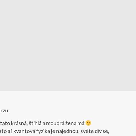
urzu.
t tato krásná, štíhlá a moudrá žena má
 a i kvantová fyzika je najednou, světe div se,