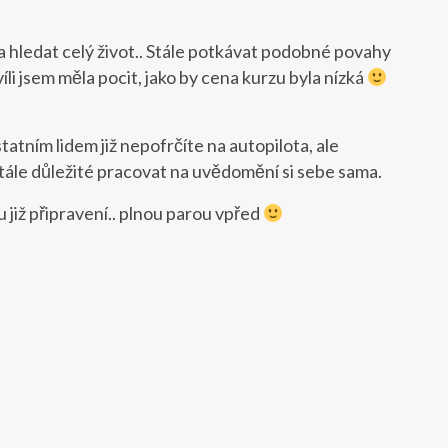
a hledat celý život.. Stále potkávat podobné povahy
víli jsem měla pocit, jako by cena kurzu byla nízká
atním lidem již nepofrčíte na autopilota, ale
stále důležité pracovat na uvědomění si sebe sama.
ou již připravení.. plnou parou vpřed