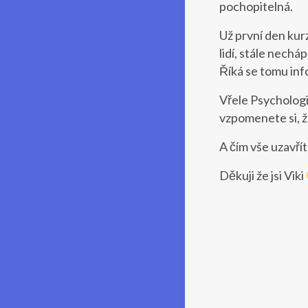
pochopitelná.
Už první den kur
lidí, stále nechá
Říká se tomu inf
Vřele Psychologii
vzpomenete si, ž
A čím vše uzavřít
Děkuji že jsi Viki