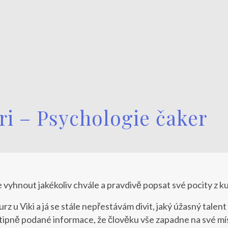
i – Psychologie čaker
 vyhnout jakékoliv chvále a pravdivě popsat své pocity z k
urz u Viki a já se stále nepřestávám divit, jaký úžasný talen
tipně podané informace, že člověku vše zapadne na své místo