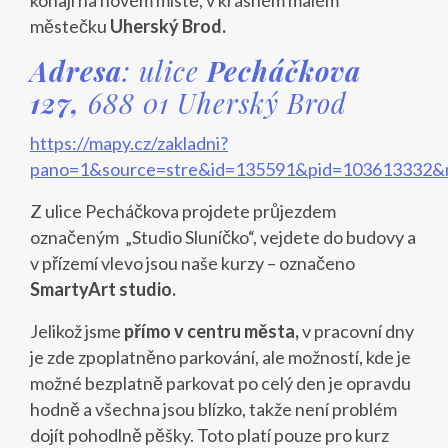
městečku
Uherský Brod.
Adresa
: ulice
Pecháčkova
127,
688 01 Uherský Brod
https://mapy.cz/zakladni?
pano=1&source=stre&id=135591&pid=103613332&
Z ulice Pecháčkova projdete průjezdem
označeným „Studio Sluníčko“, vejdete do budovy a
v přízemí vlevo jsou naše kurzy – označeno
SmartyArt studio.
Jelikož jsme
přímo v centru města,
v pracovní dny
je zde zpoplatněno parkování, ale možností, kde je
možné bezplatně parkovat po celý den je opravdu
hodně a všechna jsou blízko, takže není problém
dojít pohodlně pěšky. Toto platí pouze pro kurz