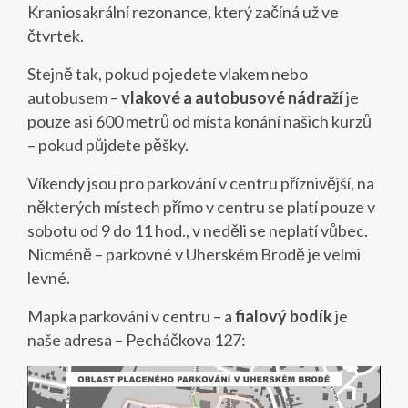
Kraniosakrální rezonance, který začíná už ve
čtvrtek.
Stejně tak, pokud pojedete vlakem nebo
autobusem –
vlakové a autobusové nádraží
je
pouze asi 600 metrů od místa konání našich kurzů
– pokud půjdete pěšky.
Víkendy jsou pro parkování v centru příznivější, na
některých místech přímo v centru se platí pouze v
sobotu od 9 do 11 hod., v neděli se neplatí vůbec.
Nicméně – parkovné v Uherském Brodě je velmi
levné.
Mapka parkování v centru – a
fialový bodík
je
naše adresa – Pecháčkova 127: