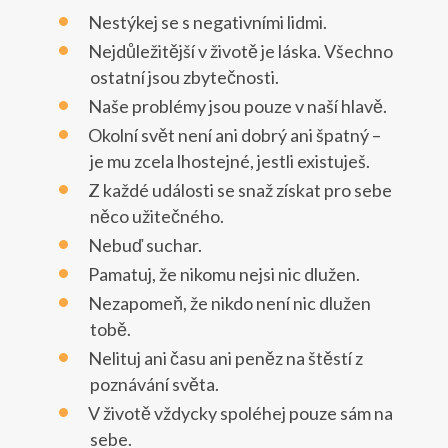
Nestýkej se s negativními lidmi.
Nejdůležitější v životě je láska. Všechno
ostatní jsou zbytečnosti.
Naše problémy jsou pouze v naší hlavě.
Okolní svět není ani dobrý ani špatný –
je mu zcela lhostejné, jestli existuješ.
Z každé události se snaž získat pro sebe
něco užitečného.
Nebuď suchar.
Pamatuj, že nikomu nejsi nic dlužen.
Nezapomeň, že nikdo není nic dlužen
tobě.
Nelituj ani času ani peněz na štěstí z
poznávání světa.
V životě vždycky spoléhej pouze sám na
sebe.