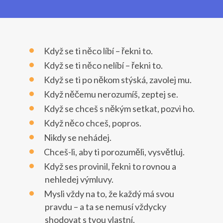
Když se ti něco líbí – řekni to.
Když se ti něco nelíbí – řekni to.
Když se ti po někom stýská, zavolej mu.
Když něčemu nerozumíš, zeptej se.
Když se chceš s někým setkat, pozvi ho.
Když něco chceš, popros.
Nikdy se nehádej.
Chceš-li, aby ti porozuměli, vysvětluj.
Když ses provinil, řekni to rovnou a
nehledej výmluvy.
Mysli vždy na to, že každý má svou
pravdu – a ta se nemusí vždycky
shodovat s tvou vlastní.