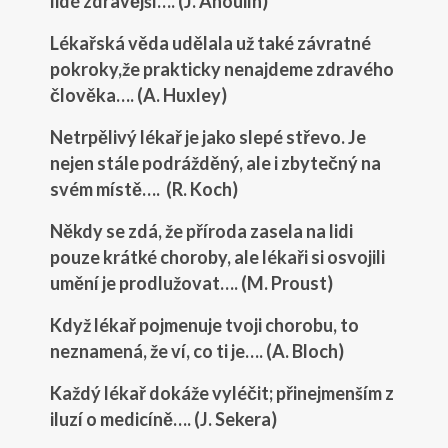
lidé zdravější…. (J. Anouilh)
Lékařská věda udělala už také závratné
pokroky,že prakticky nenajdeme zdravého
člověka…. (A. Huxley)
Netrpělivý lékař je jako slepé střevo. Je
nejen stále podrážděný, ale i zbytečný na
svém místě…. (R. Koch)
Někdy se zdá, že příroda zasela na lidi
pouze krátké choroby, ale lékaři si osvojili
umění je prodlužovat…. (M. Proust)
Když lékař pojmenuje tvoji chorobu, to
neznamená, že ví, co ti je…. (A. Bloch)
Každý lékař dokáže vyléčit; přinejmenším z
iluzí o medicíně…. (J. Sekera)