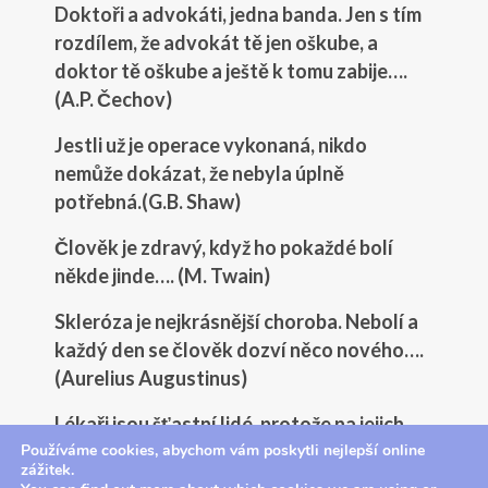
Doktoři a advokáti, jedna banda. Jen s tím
rozdílem, že advokát tě jen oškube, a
doktor tě oškube a ještě k tomu zabije….
(A.P. Čechov)
Jestli už je operace vykonaná, nikdo
nemůže dokázat, že nebyla úplně
potřebná.(G.B. Shaw)
Člověk je zdravý, když ho pokaždé bolí
někde jinde…. (M. Twain)
Skleróza je nejkrásnější choroba. Nebolí a
každý den se člověk dozví něco nového….
(Aurelius Augustinus)
Lékaři jsou šťastní lidé, protože na jejich
Používáme cookies, abychom vám poskytli nejlepší online
úspěchy se dívá slunce a jejich omyly
zážitek.
zakrývá zem…… (latinské přísloví)