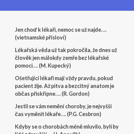
Jen choď k lékaři, nemoc se už najde….
(vietnamské přísloví)
Lékařská věda už tak pokročila, že dnes už
člověk jen málokdy zemře bez lékařské
pomoci…. (M. Kupecký)
Ošetřující lékaři mají vždy pravdu, pokud
pacient žije. Až pitva a bezcitný anatom je
občas přiskřípne…. (R. Gordon)
Jestli se vám nemění choroby, je nejvyšší
čas vyměnit lékaře…. (P.G. Cesbron)
Kdyby se o chorobách méně mluvilo, byli by